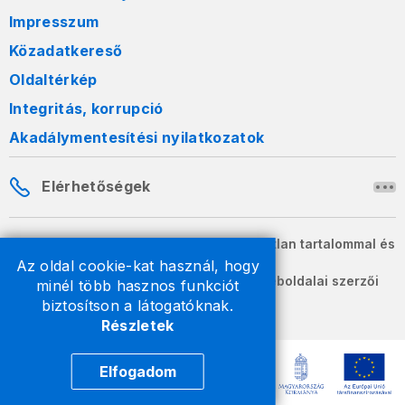
Impresszum
Közadatkereső
Oldaltérkép
Integritás, korrupció
Akadálymentesítési nyilatkozatok
Elérhetőségek
A honlapon szereplő információk változatlan tartalommal és
formában szabadon terjeszthetők.
Az oldal cookie-kat használ, hogy
2026 © A Nemzeti Adó- és Vámhivatal weboldalai szerzői
minél több hasznos funkciót
jogvédelem alatt állnak.
biztosítson a látogatóknak.
Részletek
Elfogadom