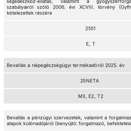
segédeszköz-ellátás, valamint a gyógyszerforg
szabályairól szóló 2006. évi XCVIII. törvény (Gyftv
kötelezettek részére
2551
E, T
Bevallás a népegészségügyi termékadóról 2025. év
25NETA
M3, E2, T2
Bevallás a pénzügyi szervezetek, valamint a forgalmaz
alapok különadójáról (benyújtó: forgalmazó, befektetés