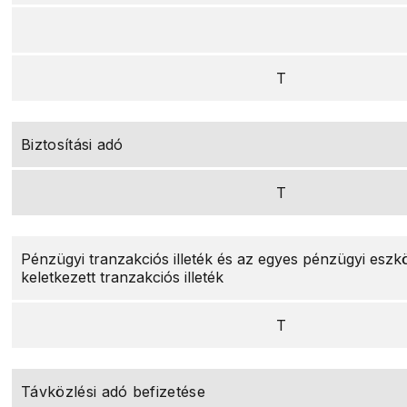
T
Biztosítási adó
T
Pénzügyi tranzakciós illeték és az egyes pénzügyi eszk
keletkezett tranzakciós illeték
T
Távközlési adó befizetése