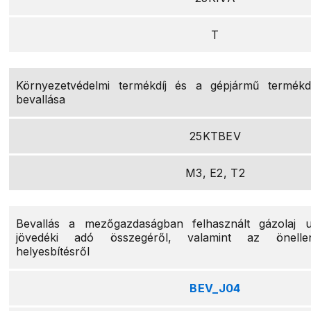
T
Környezetvédelmi termékdíj és a gépjármű termékdí
bevallása
25KTBEV
M3, E2, T2
Bevallás a mezőgazdaságban felhasznált gázolaj ut
jövedéki adó összegéről, valamint az önellen
helyesbítésről
BEV_J04