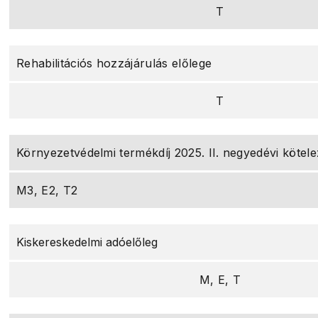
T
Rehabilitációs hozzájárulás előlege
T
Környezetvédelmi termékdíj 2025. II. negyedévi kötele
M3, E2, T2
Kiskereskedelmi adóelőleg
M, E, T