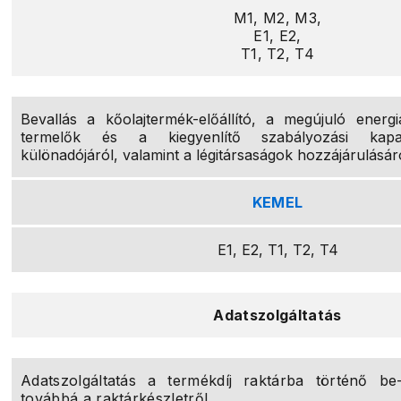
M1, M2, M3,
E1, E2,
T1, T2, T4
Bevallás a kőolajtermék-előállító, a megújuló energi
termelők és a kiegyenlítő szabályozási kapaci
különadójáról, valamint a légitársaságok hozzájárulásár
KEMEL
E1, E2, T1, T2, T4
Adatszolgáltatás
Adatszolgáltatás a termékdíj raktárba történő be- 
továbbá a raktárkészletről