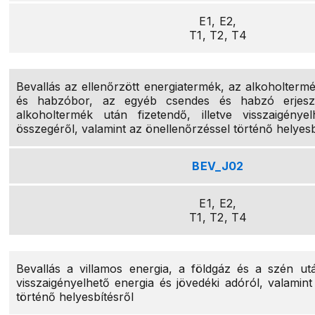
E1, E2,
T1, T2, T4
Bevallás az ellenőrzött energiatermék, az alkoholtermé
és habzóbor, az egyéb csendes és habzó erjeszte
alkoholtermék után fizetendő, illetve visszaigénye
összegéről, valamint az önellenőrzéssel történő helyesb
BEV_J02
E1, E2,
T1, T2, T4
Bevallás a villamos energia, a földgáz és a szén után
visszaigényelhető energia és jövedéki adóról, valamint
történő helyesbítésről