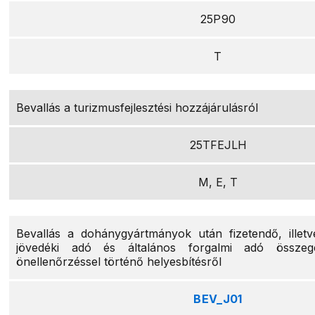
25P90
T
Bevallás a turizmusfejlesztési hozzájárulásról
25TFEJLH
M, E, T
Bevallás a dohánygyártmányok után fizetendő, illetv
jövedéki adó és általános forgalmi adó összeg
önellenőrzéssel történő helyesbítésről
BEV_J01