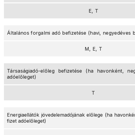
E, T
Általános forgalmi adó befizetése (havi, negyedéves b
M, E, T
Társaságiadó-előleg befizetése (ha havonként, ne
adóelőleget)
T
Energiaellátók jövedelemadójának előlege (ha havonk
fizet adóelőleget)