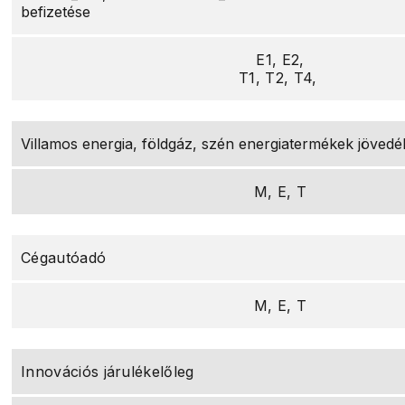
befizetése
E1, E2,
T1, T2, T4,
Villamos energia, földgáz, szén energiatermékek jövedé
M, E, T
Cégautóadó
M, E, T
Innovációs járulékelőleg