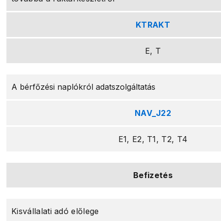
KTRAKT
E, T
A bérfőzési naplókról adatszolgáltatás
NAV_J22
E1, E2, T1, T2, T4
Befizetés
Kisvállalati adó előlege