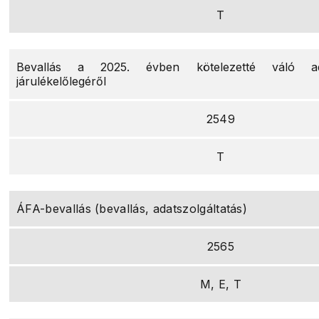
T
Bevallás a 2025. évben kötelezetté váló ad
járulékelőlegéről
2549
T
ÁFA-bevallás (bevallás, adatszolgáltatás)
2565
M, E, T