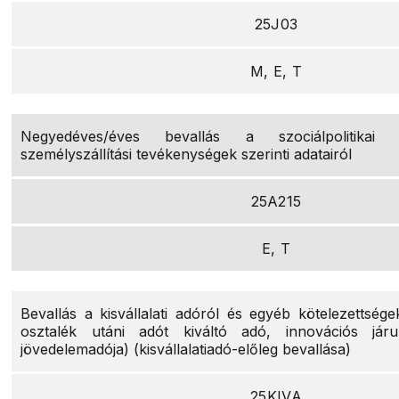
25J03
M, E, T
Negyedéves/éves bevallás a szociálpolitikai m
személyszállítási tevékenységek szerinti adatairól
25A215
E, T
Bevallás a kisvállalati adóról és egyéb kötelezettsége
osztalék utáni adót kiváltó adó, innovációs járul
jövedelemadója) (kisvállalatiadó-előleg bevallása)
25KIVA