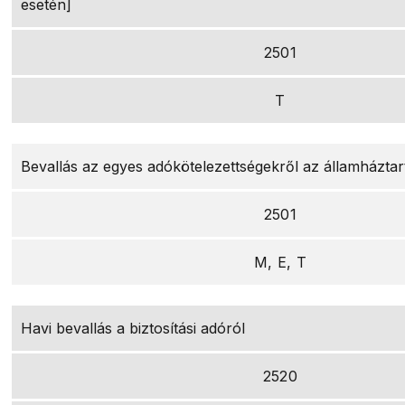
esetén]
2501
T
Bevallás az egyes adókötelezettségekről az államházta
2501
M, E, T
Havi bevallás a biztosítási adóról
2520