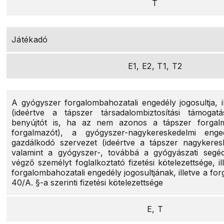
T
Játékadó
E1, E2, T1, T2
A gyógyszer forgalombahozatali engedély jogosultja, i
(ideértve a tápszer társadalombiztosítási támogatá
benyújtót is, ha az nem azonos a tápszer forgalm
forgalmazót), a gyógyszer-nagykereskedelmi enged
gazdálkodó szervezet (ideértve a tápszer nagykeresk
valamint a gyógyszer-, továbbá a gyógyászati segéd
végző személyt foglalkoztató fizetési kötelezettsége, i
forgalombahozatali engedély jogosultjának, illetve a fo
40/A. §-a szerinti fizetési kötelezettsége
E, T