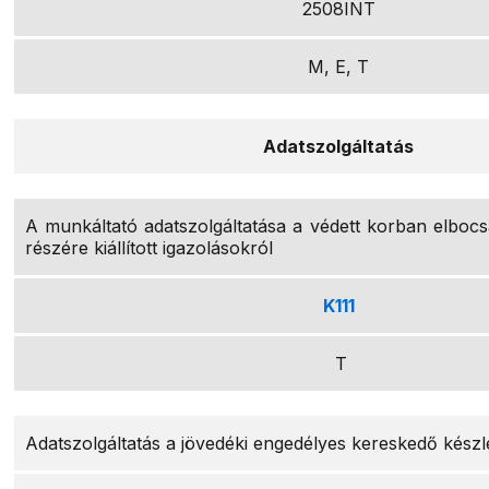
2508INT
M, E, T
Adatszolgáltatás
A munkáltató adatszolgáltatása a védett korban elbocsá
részére kiállított igazolásokról
K111
T
Adatszolgáltatás a jövedéki engedélyes kereskedő készl