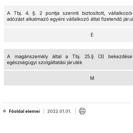
A Tbj. 4. §. 2 pontja szerinti biztosított, vállalkozó
adózást alkalmazó egyéni vállalkozó által fizetendő járu
E
A magánszemély által a Tbj. 25.§ (3) bekezdése 
egészségügyi szolgáltatási járulék
M
Főoldal elemei
2022.01.01.