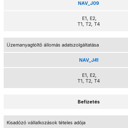
NAV_J09
E1, E2,
T1, T2, T4
Üzemanyagtöltő állomás adatszolgáltatása
NAV_J41
E1, E2,
T1, T2, T4
Befizetés
Kisadózó vállalkozások tételes adója