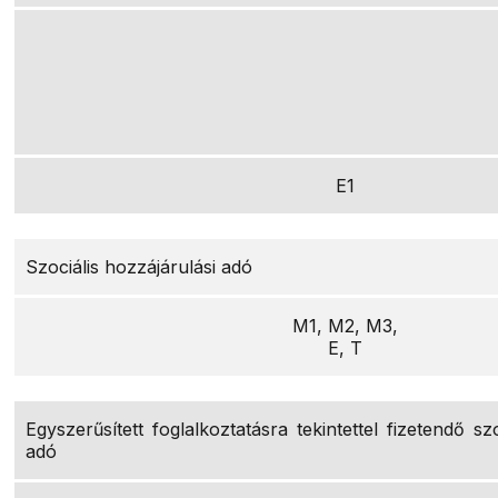
E1
Szociális hozzájárulási adó
M1, M2, M3,
E, T
Egyszerűsített foglalkoztatásra tekintettel fizetendő szo
adó