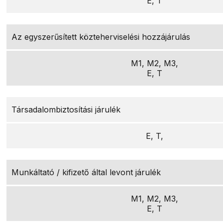
E, T
Az egyszerűsített közteherviselési hozzájárulás
M1, M2, M3,
E, T
Társadalombiztosítási járulék
E, T,
Munkáltató / kifizető által levont járulék
M1, M2, M3,
E, T