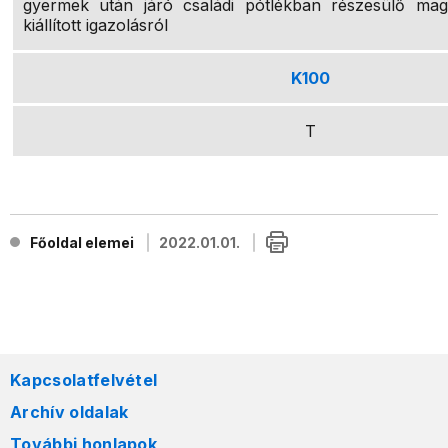
gyermek után járó családi pótlékban részesülő ma
kiállított igazolásról
K100
T
Főoldal elemei
2022.01.01.
Kapcsolatfelvétel
Archív oldalak
További honlapok