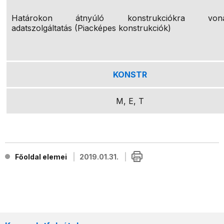
Határokon átnyúló konstrukciókra vona
adatszolgáltatás (Piacképes konstrukciók)
KONSTR
M, E, T
Főoldal elemei
2019.01.31.