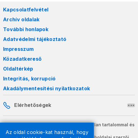
Kapcsolatfelvétel
Archív oldalak
További honlapok
Adatvédelmi tájékoztató
Impresszum
Közadatkereső
Oldaltérkép
Integritás, korrupció
Akadálymentesítési nyilatkozatok
Elérhetőségek
A honlapon szereplő információk változatlan tartalommal és
formában szabadon terjeszthetők.
Az oldal cookie-kat használ, hogy
2026 © A Nemzeti Adó- és Vámhivatal weboldalai szerzői