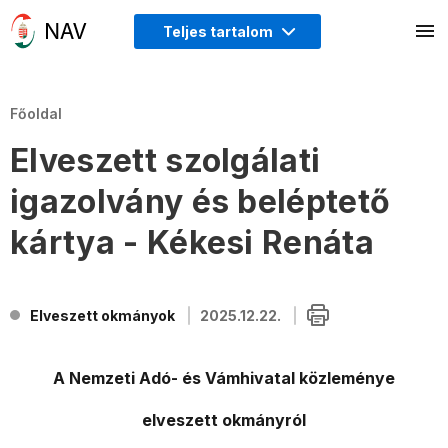
Teljes tartalom
Főoldal
Elveszett szolgálati
igazolvány és beléptető
kártya - Kékesi Renáta
Elveszett okmányok
2025.12.22.
A Nemzeti Adó- és Vámhivatal közleménye
elveszett okmányról