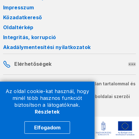
Impresszum
Közadatkereső
Oldaltérkép
Integritás, korrupció
Akadálymentesítési nyilatkozatok
Elérhetőségek
A honlapon szereplő információk változatlan tartalommal és
formában szabadon terjeszthetők.
Az oldal cookie-kat használ, hogy
2026 © A Nemzeti Adó- és Vámhivatal weboldalai szerzői
minél több hasznos funkciót
jogvédelem alatt állnak.
biztosítson a látogatóknak.
Részletek
Elfogadom