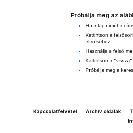
Próbálja meg az aláb
Ha a lap címét a cím
Kattintson a felsőso
eléréséhez
Használja a felső me
Kattintson a "vissza"
Próbálja meg a kereső
Kapcsolatfelvétel
Archív oldalak
T
In