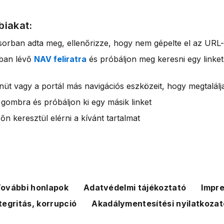
biakat:
sorban adta meg, ellenőrizze, hogy nem gépelte el az URL-
rban lévő
NAV feliratra
és próbáljon meg keresni egy linket
nüt vagy a portál más navigációs eszközeit, hogy megtalálja
 gombra és próbáljon ki egy másik linket
n keresztül elérni a kívánt tartalmat
ovábbi honlapok
Adatvédelmi tájékoztató
Impr
tegritás, korrupció
Akadálymentesítési nyilatkozat