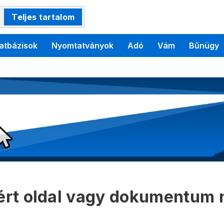
Teljes tartalom
atbázisok
Nyomtatványok
Adó
Vám
Bűnügy
kért oldal vagy dokumentum