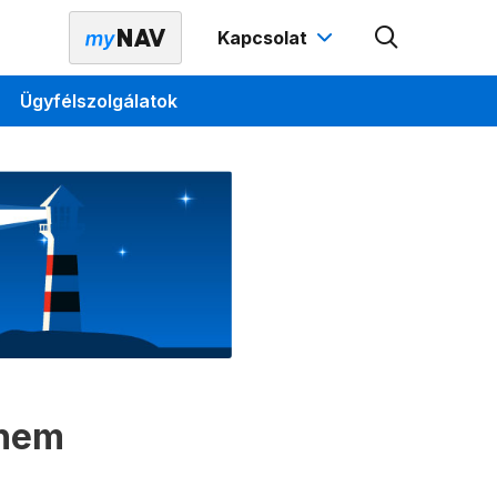
Kapcsolat
Ügyfélszolgálatok
 nem