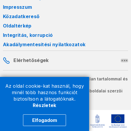
Impresszum
Közadatkereső
Oldaltérkép
Integritás, korrupció
Akadálymentesítési nyilatkozatok
Elérhetőségek
A honlapon szereplő információk változatlan tartalommal és
formában szabadon terjeszthetők.
Az oldal cookie-kat használ, hogy
2026 © A Nemzeti Adó- és Vámhivatal weboldalai szerzői
minél több hasznos funkciót
jogvédelem alatt állnak.
biztosítson a látogatóknak.
Részletek
Elfogadom