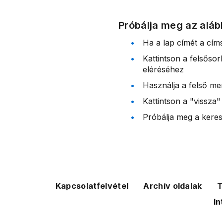
Próbálja meg az aláb
Ha a lap címét a cím
Kattintson a felsőso
eléréséhez
Használja a felső me
Kattintson a "vissza"
Próbálja meg a kereső
Kapcsolatfelvétel
Archív oldalak
T
In