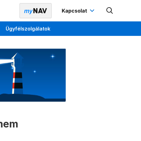
Kapcsolat
Ügyfélszolgálatok
 nem