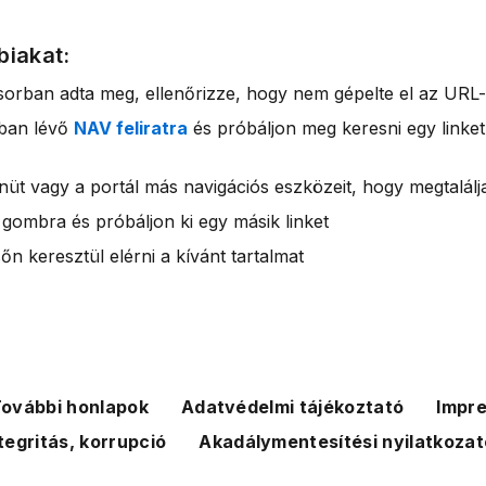
biakat:
sorban adta meg, ellenőrizze, hogy nem gépelte el az URL-
rban lévő
NAV feliratra
és próbáljon meg keresni egy linket
nüt vagy a portál más navigációs eszközeit, hogy megtalálja
 gombra és próbáljon ki egy másik linket
n keresztül elérni a kívánt tartalmat
ovábbi honlapok
Adatvédelmi tájékoztató
Impr
tegritás, korrupció
Akadálymentesítési nyilatkozat