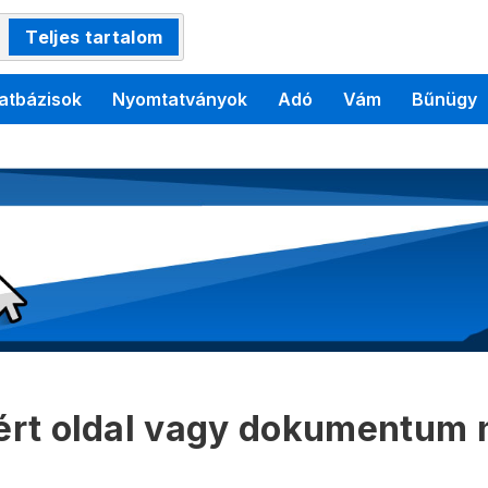
Teljes tartalom
atbázisok
Nyomtatványok
Adó
Vám
Bűnügy
kért oldal vagy dokumentum