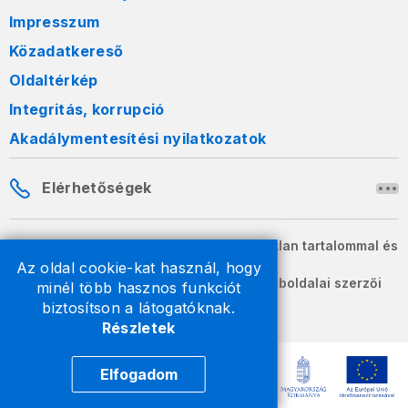
Impresszum
Közadatkereső
Oldaltérkép
Integritás, korrupció
Akadálymentesítési nyilatkozatok
Elérhetőségek
A honlapon szereplő információk változatlan tartalommal és
formában szabadon terjeszthetők.
Az oldal cookie-kat használ, hogy
2026 © A Nemzeti Adó- és Vámhivatal weboldalai szerzői
minél több hasznos funkciót
jogvédelem alatt állnak.
biztosítson a látogatóknak.
Részletek
Elfogadom