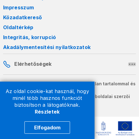
Impresszum
Közadatkereső
Oldaltérkép
Integritás, korrupció
Akadálymentesítési nyilatkozatok
Elérhetőségek
A honlapon szereplő információk változatlan tartalommal és
formában szabadon terjeszthetők.
Az oldal cookie-kat használ, hogy
2026 © A Nemzeti Adó- és Vámhivatal weboldalai szerzői
minél több hasznos funkciót
jogvédelem alatt állnak.
biztosítson a látogatóknak.
Részletek
Elfogadom