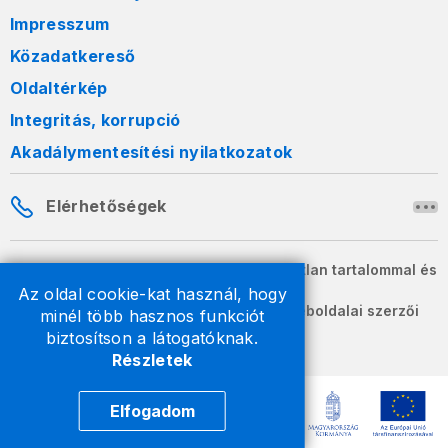
Impresszum
Közadatkereső
Oldaltérkép
Integritás, korrupció
Akadálymentesítési nyilatkozatok
Elérhetőségek
A honlapon szereplő információk változatlan tartalommal és
formában szabadon terjeszthetők.
Az oldal cookie-kat használ, hogy
2026 © A Nemzeti Adó- és Vámhivatal weboldalai szerzői
minél több hasznos funkciót
jogvédelem alatt állnak.
biztosítson a látogatóknak.
Részletek
Elfogadom