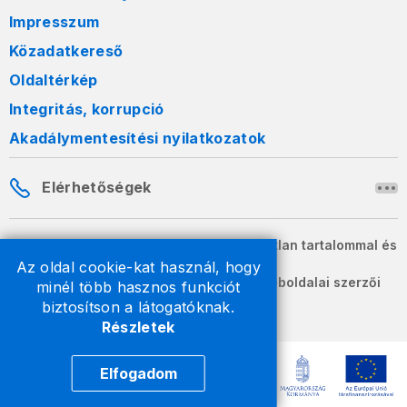
Impresszum
Közadatkereső
Oldaltérkép
Integritás, korrupció
Akadálymentesítési nyilatkozatok
Elérhetőségek
A honlapon szereplő információk változatlan tartalommal és
formában szabadon terjeszthetők.
Az oldal cookie-kat használ, hogy
2026 © A Nemzeti Adó- és Vámhivatal weboldalai szerzői
minél több hasznos funkciót
jogvédelem alatt állnak.
biztosítson a látogatóknak.
Részletek
Elfogadom