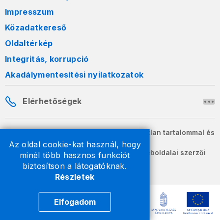
Impresszum
Közadatkereső
Oldaltérkép
Integritás, korrupció
Akadálymentesítési nyilatkozatok
Elérhetőségek
A honlapon szereplő információk változatlan tartalommal és
formában szabadon terjeszthetők.
Az oldal cookie-kat használ, hogy
2026 © A Nemzeti Adó- és Vámhivatal weboldalai szerzői
minél több hasznos funkciót
jogvédelem alatt állnak.
biztosítson a látogatóknak.
Részletek
Elfogadom