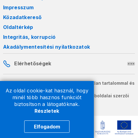
Impresszum
Közadatkereső
Oldaltérkép
Integritás, korrupció
Akadálymentesítési nyilatkozatok
Elérhetőségek
A honlapon szereplő információk változatlan tartalommal és
formában szabadon terjeszthetők.
Az oldal cookie-kat használ, hogy
2026 © A Nemzeti Adó- és Vámhivatal weboldalai szerzői
minél több hasznos funkciót
jogvédelem alatt állnak.
biztosítson a látogatóknak.
Részletek
Elfogadom