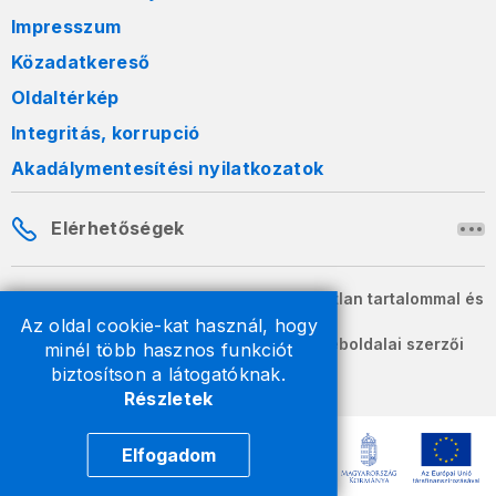
Impresszum
Közadatkereső
Oldaltérkép
Integritás, korrupció
Akadálymentesítési nyilatkozatok
Elérhetőségek
A honlapon szereplő információk változatlan tartalommal és
formában szabadon terjeszthetők.
Az oldal cookie-kat használ, hogy
2026 © A Nemzeti Adó- és Vámhivatal weboldalai szerzői
minél több hasznos funkciót
jogvédelem alatt állnak.
biztosítson a látogatóknak.
Részletek
Elfogadom