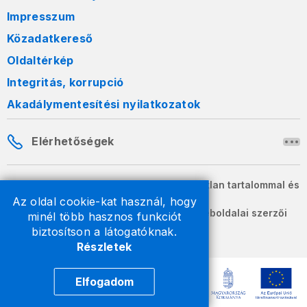
Impresszum
Közadatkereső
Oldaltérkép
Integritás, korrupció
Akadálymentesítési nyilatkozatok
Elérhetőségek
A honlapon szereplő információk változatlan tartalommal és
formában szabadon terjeszthetők.
Az oldal cookie-kat használ, hogy
2026 © A Nemzeti Adó- és Vámhivatal weboldalai szerzői
minél több hasznos funkciót
jogvédelem alatt állnak.
biztosítson a látogatóknak.
Részletek
Elfogadom