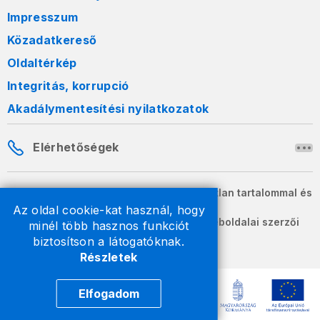
Impresszum
Közadatkereső
Oldaltérkép
Integritás, korrupció
Akadálymentesítési nyilatkozatok
Elérhetőségek
A honlapon szereplő információk változatlan tartalommal és
formában szabadon terjeszthetők.
Az oldal cookie-kat használ, hogy
2026 © A Nemzeti Adó- és Vámhivatal weboldalai szerzői
minél több hasznos funkciót
jogvédelem alatt állnak.
biztosítson a látogatóknak.
Részletek
Elfogadom