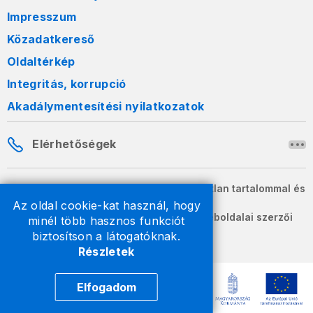
Impresszum
Közadatkereső
Oldaltérkép
Integritás, korrupció
Akadálymentesítési nyilatkozatok
Elérhetőségek
A honlapon szereplő információk változatlan tartalommal és
formában szabadon terjeszthetők.
Az oldal cookie-kat használ, hogy
2026 © A Nemzeti Adó- és Vámhivatal weboldalai szerzői
minél több hasznos funkciót
jogvédelem alatt állnak.
biztosítson a látogatóknak.
Részletek
Elfogadom