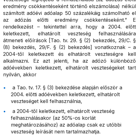
eredmény csökkentéseként történő elszámolása) nélkül
számított adóévi adóalap 50 százalékáig számolható el
az adózás előtti eredmény csökkentéseként.” E
rendelkezést – tekintettel arra, hogy a 2004. előtt
keletkezett, elhatárolt veszteség felhasználására
átmeneti előírások [Tao. tv. 29. § (2) bekezdés, 29/C. §
(8) bekezdés, 29/F. § (2) bekezdés] vonatkoznak – a
2004-től keletkezett és elhatárolt veszteségre kell
alkalmazni. Ez azt jelenti, ha az adózó különböző
adóévekben keletkezett, elhatárolt veszteségeket tart
nyilván, akkor
a Tao. tv. 17. § (3) bekezdése alapján először a
2004. előtti adóévekben keletkezett, elhatárolt
veszteséget kell felhasználnia,
a 2004-től keletkezett, elhatárolt veszteség
felhasználásakor (az 50%-os korlát
meghatározásához) az adóalap csak ez utóbbi
veszteség leírását nem tartalmazhatja.