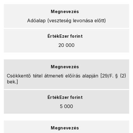
Adóalap (veszteség levonása előtt)
20 000
Csökkentő tétel átmeneti előírás alapján [29/F. § (2)
bek.]
5 000