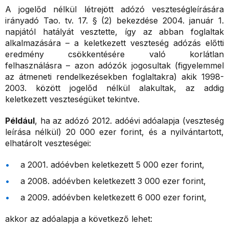
A jogelőd nélkül létrejött adózó veszteségleírására
irányadó Tao. tv. 17. § (2) bekezdése 2004. január 1.
napjától hatályát vesztette, így az abban foglaltak
alkalmazására – a keletkezett veszteség adózás előtti
eredmény csökkentésére való korlátlan
felhasználásra – azon adózók jogosultak (figyelemmel
az átmeneti rendelkezésekben foglaltakra) akik 1998-
2003. között jogelőd nélkül alakultak, az addig
keletkezett veszteségüket tekintve.
Például
, ha az adózó 2012. adóévi adóalapja (veszteség
leírása nélkül) 20 000 ezer forint, és a nyilvántartott,
elhatárolt veszteségei:
a 2001. adóévben keletkezett 5 000 ezer forint,
a 2008. adóévben keletkezett 3 000 ezer forint,
a 2009. adóévben keletkezett 6 000 ezer forint,
akkor az adóalapja a következő lehet: