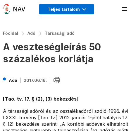
Teljes tartalom
Főoldal
Adó
Társasági adó
A veszteségleírás 50
százalékos korlátja
Adó
2017.06.16.
[Tao. tv. 17. § (2), (3) bekezdés]
A társasági adóról és az osztalékadóról szóló 1996. évi
LXXXI. törvény [Tao. tv.] 2012. január 1-jétől hatályos 17.
§ (2) bekezdése szerint: „A korábbi adóévek elhatárolt
vesztesége legfeljebb a felhasználása (az adózás előtti