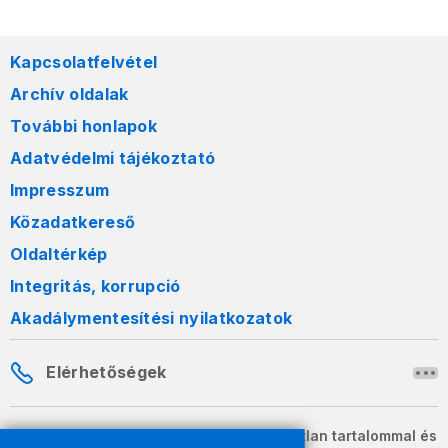
Kapcsolatfelvétel
Archív oldalak
További honlapok
Adatvédelmi tájékoztató
Impresszum
Közadatkereső
Oldaltérkép
Integritás, korrupció
Akadálymentesítési nyilatkozatok
Elérhetőségek
A honlapon szereplő információk változatlan tartalommal és