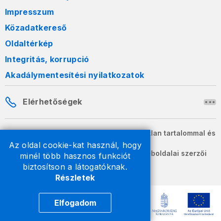
Impresszum
Közadatkereső
Oldaltérkép
Integritás, korrupció
Akadálymentesítési nyilatkozatok
Elérhetőségek
A honlapon szereplő információk változatlan tartalommal és
formában szabadon terjeszthetők.
Az oldal cookie-kat használ, hogy
2026 © A Nemzeti Adó- és Vámhivatal weboldalai szerzői
minél több hasznos funkciót
jogvédelem alatt állnak.
biztosítson a látogatóknak.
Részletek
Elfogadom