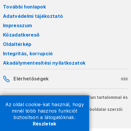
További honlapok
Adatvédelmi tájékoztató
Impresszum
Közadatkereső
Oldaltérkép
Integritás, korrupció
Akadálymentesítési nyilatkozatok
Elérhetőségek
A honlapon szereplő információk változatlan tartalommal és
formában szabadon terjeszthetők.
Az oldal cookie-kat használ, hogy
2026 © A Nemzeti Adó- és Vámhivatal weboldalai szerzői
minél több hasznos funkciót
jogvédelem alatt állnak.
biztosítson a látogatóknak.
Részletek