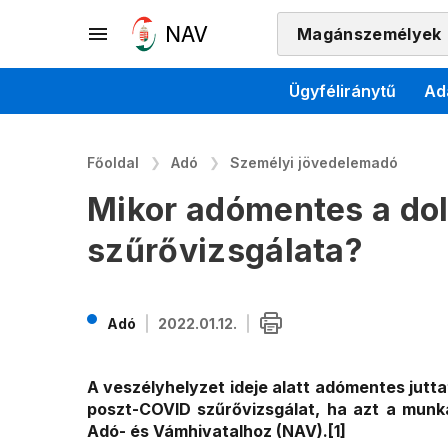
Magánszemélyek
Ügyféliránytű
Ad
Főoldal
Adó
Személyi jövedelemadó
Mikor adómentes a do
szűrővizsgálata?
Adó
2022.01.12.
A veszélyhelyzet ideje alatt adómentes jutt
poszt-COVID szűrővizsgálat, ha azt a munká
Adó- és Vámhivatalhoz (NAV).[1]