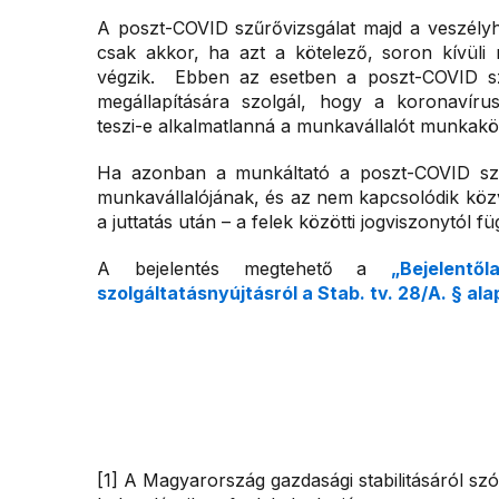
A poszt-COVID szűrővizsgálat majd a veszélyh
csak akkor, ha azt a kötelező, soron kívüli 
végzik. Ebben az esetben a poszt-COVID sz
megállapítására szolgál, hogy a koronavír
teszi-e alkalmatlanná a munkavállalót munkakör
Ha azonban a munkáltató a poszt-COVID szűrő
munkavállalójának, és az nem kapcsolódik köz
a juttatás után – a felek közötti jogviszonytól f
A bejelentés megtehető a
„Bejelent
szolgáltatásnyújtásról a Stab. tv. 28/A. § ala
[1] A Magyarország gazdasági stabilitásáról szól