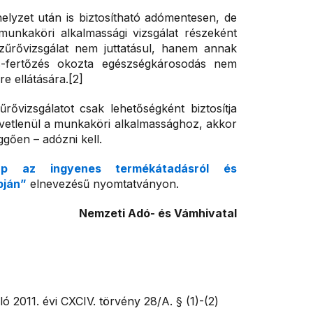
elyzet után is biztosítható adómentesen, de
munkaköri alkalmassági vizsgálat részeként
űrővizsgálat nem juttatásul, hanem annak
us-fertőzés okozta egészségkárosodás nem
e ellátására.[2]
vizsgálatot csak lehetőségként biztosítja
vetlenül a munkaköri alkalmassághoz, akkor
üggően – adózni kell.
őlap az ingyenes termékátadásról és
pján”
elnevezésű nyomtatványon.
Nemzeti Adó- és Vámhivatal
ó 2011. évi CXCIV. törvény 28/A. § (1)-(2)