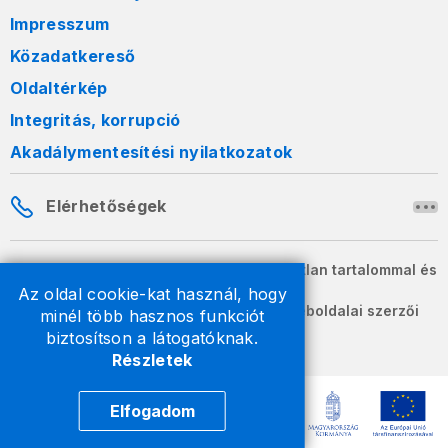
Impresszum
Közadatkereső
Oldaltérkép
Integritás, korrupció
Akadálymentesítési nyilatkozatok
Elérhetőségek
A honlapon szereplő információk változatlan tartalommal és
formában szabadon terjeszthetők.
Az oldal cookie-kat használ, hogy
2026 © A Nemzeti Adó- és Vámhivatal weboldalai szerzői
minél több hasznos funkciót
jogvédelem alatt állnak.
biztosítson a látogatóknak.
Részletek
Elfogadom