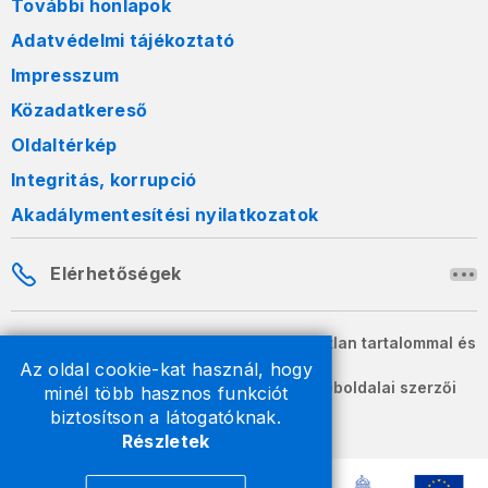
További honlapok
Adatvédelmi tájékoztató
Impresszum
Közadatkereső
Oldaltérkép
Integritás, korrupció
Akadálymentesítési nyilatkozatok
Elérhetőségek
A honlapon szereplő információk változatlan tartalommal és
formában szabadon terjeszthetők.
Az oldal cookie-kat használ, hogy
2026 © A Nemzeti Adó- és Vámhivatal weboldalai szerzői
minél több hasznos funkciót
jogvédelem alatt állnak.
biztosítson a látogatóknak.
Részletek