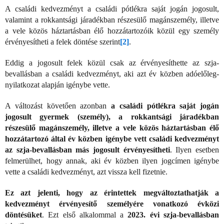
A családi kedvezményt a családi pótlékra saját jogán jogosult,
valamint a rokkantsági járadékban részesülő magánszemély, illetve
a vele közös háztartásban élő hozzátartozóik közül egy személy
érvényesítheti a felek döntése szerint
[2]
.
Eddig a jogosult felek közül csak az érvényesíthette az szja-
bevallásban a családi kedvezményt, aki azt év közben adóelőleg-
nyilatkozat alapján igénybe vette.
A változást követően azonban
a családi pótlékra saját jogán
jogosult gyermek (személy), a rokkantsági járadékban
részesülő magánszemély, illetve a vele közös háztartásban élő
hozzátartozó által év közben igénybe vett családi kedvezményt
az szja-bevallásban más jogosult érvényesítheti
. Ilyen esetben
felmerülhet, hogy annak, aki év közben ilyen jogcímen igénybe
vette a családi kedvezményt, azt vissza kell fizetnie.
Ez azt jelenti, hogy az érintettek megváltoztathatják a
kedvezményt érvényesítő személyére vonatkozó évközi
döntésüket
. Ezt első alkalommal a
2023. évi szja-bevallásban