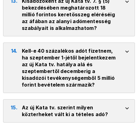
13.
Kisadózóként az új Kata tv. 7. § (5)
bekezdésében meghatározott 18
millió forintos keretösszeg eléréséig
az áfában az alanyi adómentesség
szabályait is alkalmazhatom?
14.
Kell-e 40 százalékos adót fizetnem,
ha szeptember 1-jétől bejelentkezem
az új Kata tv. hatálya alá és
szeptembertől decemberig a
kisadózói tevékenységemből 5 millió
forint bevételem származik?
15.
Az új Kata tv. szerint milyen
közterheket vált ki a tételes adó?