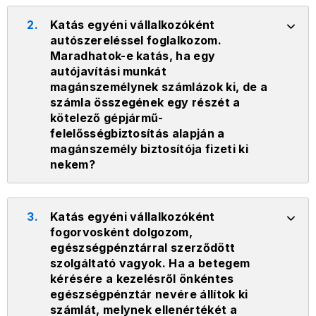
2.
Katás egyéni vállalkozóként
autószereléssel foglalkozom.
Maradhatok-e katás, ha egy
autójavítási munkát
magánszemélynek számlázok ki, de a
számla összegének egy részét a
kötelező gépjármű-
felelősségbiztosítás alapján a
magánszemély biztosítója fizeti ki
nekem?
3.
Katás egyéni vállalkozóként
fogorvosként dolgozom,
egészségpénztárral szerződött
szolgáltató vagyok. Ha a betegem
kérésére a kezelésről önkéntes
egészségpénztár nevére állítok ki
számlát, melynek ellenértékét a