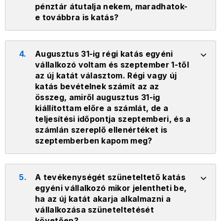
pénztár átutalja nekem, maradhatok-
e továbbra is katás?
4.
Augusztus 31-ig régi katás egyéni
vállalkozó voltam és szeptember 1-től
az új katát választom. Régi vagy új
katás bevételnek számít az az
összeg, amiről augusztus 31-ig
kiállítottam előre a számlát, de a
teljesítési időpontja szeptemberi, és a
számlán szereplő ellenértéket is
szeptemberben kapom meg?
5.
A tevékenységét szüneteltető katás
egyéni vállalkozó mikor jelentheti be,
ha az új katát akarja alkalmazni a
vállalkozása szüneteltetését
követően?