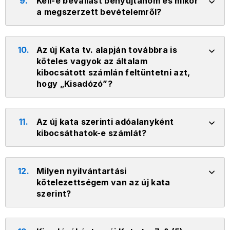
9.
Kell-e bevallást benyújtanom és mikor
a megszerzett bevételemről?
10.
Az új Kata tv. alapján továbbra is
köteles vagyok az általam
kibocsátott számlán feltüntetni azt,
hogy „Kisadózó”?
11.
Az új kata szerinti adóalanyként
kibocsáthatok-e számlát?
12.
Milyen nyilvántartási
kötelezettségem van az új kata
szerint?