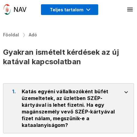
Teljes tartalom
Főoldal
Adó
Gyakran ismételt kérdések az új
katával kapcsolatban
1.
Katás egyéni vállalkozóként büfét
üzemeltetek, az üzletben SZÉP-
kártyával is lehet fizetni. Ha egy
magánszemély vevő SZÉP-kártyával
fizet nálam, megszűnik-e a
kataalanyiságom?