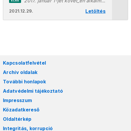
2017. január 1-jét követ_en alkalmazott dohánygyártmány kiskereskedelmi eladási árak listája1230.xlsx
XLSX
Letöltés
2021.12.29.
Kapcsolatfelvétel
Archív oldalak
További honlapok
Adatvédelmi tájékoztató
Impresszum
Közadatkereső
Oldaltérkép
Integritás, korrupció