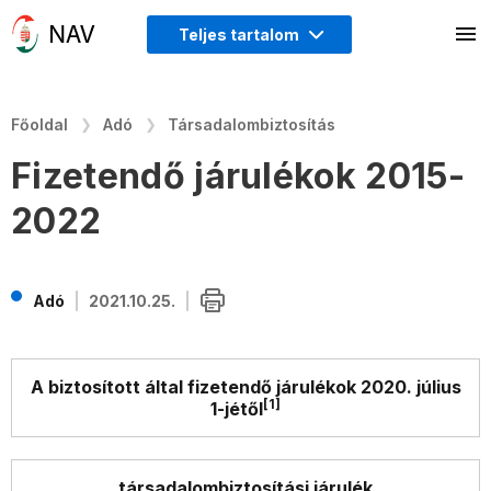
Teljes tartalom
Főoldal
Adó
Társadalombiztosítás
Fizetendő járulékok 2015-
2022
Adó
2021.10.25.
A biztosított által fizetendő járulékok 2020. július
[1]
1-jétől
társadalombiztosítási járulék