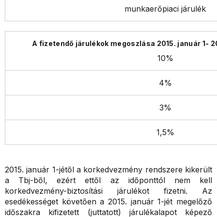
munkaerőpiaci járulék
10%
4%
3%
1,5%
2015. január 1-jétől a korkedvezmény rendszere kikerült
a Tbj-ből, ezért ettől az időponttól nem kell
korkedvezmény-biztosítási járulékot fizetni. Az
esedékességet követően a 2015. január 1-jét megelőző
időszakra kifizetett (juttatott) járulékalapot képező