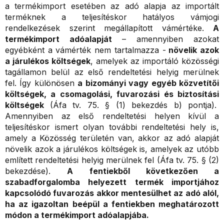
a termékimport esetében az adó alapja az importált
terméknek a teljesítéskor hatályos vámjogi
rendelkezések szerint megállapított vámértéke.
A
termékimport adóalapját
– amennyiben azokat
egyébként a vámérték nem tartalmazza -
növelik azok
a járulékos költségek
, amelyek az importáló közösségi
tagállamon belül az első rendeltetési helyig merülnek
fel. Így különösen
a bizományi vagy egyéb közvetítői
költségek, a csomagolási, fuvarozási és biztosítási
költségek
(Áfa tv. 75. § (1) bekezdés b) pontja).
Amennyiben az első rendeltetési helyen kívül a
teljesítéskor ismert olyan további rendeltetési hely is,
amely a Közösség területén van, akkor az adó alapját
növelik azok a járulékos költségek is, amelyek az utóbb
említett rendeltetési helyig merülnek fel (Áfa tv. 75. § (2)
bekezdése).
A fentiekből következően a
szabadforgalomba helyezett termék importjához
kapcsolódó fuvarozás akkor mentesülhet az adó alól,
ha az igazoltan beépül a fentiekben meghatározott
módon a termékimport adóalapjába.