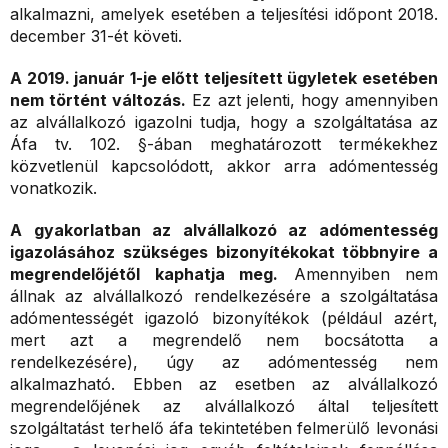
alkalmazni, amelyek esetében a teljesítési időpont 2018.
december 31-ét követi.
A 2019. január 1-je előtt teljesített ügyletek esetében
nem történt változás.
Ez azt jelenti, hogy amennyiben
az alvállalkozó igazolni tudja, hogy a szolgáltatása az
Áfa tv. 102. §-ában meghatározott termékekhez
közvetlenül kapcsolódott, akkor arra adómentesség
vonatkozik.
A gyakorlatban az alvállalkozó az adómentesség
igazolásához szükséges bizonyítékokat többnyire a
megrendelőjétől kaphatja meg.
Amennyiben nem
állnak az alvállalkozó rendelkezésére a szolgáltatása
adómentességét igazoló bizonyítékok (például azért,
mert azt a megrendelő nem bocsátotta a
rendelkezésére), úgy az adómentesség nem
alkalmazható. Ebben az esetben az alvállalkozó
megrendelőjének az alvállalkozó által teljesített
szolgáltatást terhelő áfa tekintetében felmerülő levonási