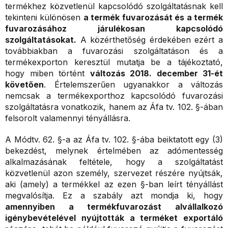
termékhez közvetlenül kapcsolódó szolgáltatásnak kell
tekinteni különösen
a termék fuvarozását és a termék
fuvarozásához járulékosan kapcsolódó
szolgáltatásokat.
A közérthetőség érdekében ezért a
továbbiakban a fuvarozási szolgáltatáson és a
termékexporton keresztül mutatja be a tájékoztató,
hogy miben történt
változás 2018. december 31-ét
követően
. Értelemszerűen ugyanakkor a változás
nemcsak a termékexporthoz kapcsolódó fuvarozási
szolgáltatásra vonatkozik, hanem az Áfa tv. 102. §-ában
felsorolt valamennyi tényállásra.
A Módtv. 62. §-a az Áfa tv. 102. §-ába beiktatott egy (3)
bekezdést, melynek értelmében az adómentesség
alkalmazásának feltétele, hogy a szolgáltatást
közvetlenül azon személy, szervezet részére nyújtsák,
aki (amely) a termékkel az ezen §-ban leírt tényállást
megvalósítja. Ez a szabály azt mondja ki, hogy
amennyiben a termékfuvarozást alvállalkozó
igénybevételével nyújtották a terméket exportáló