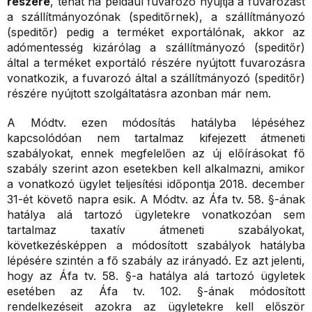
részére
, tehát ha például fuvarozó nyújtja a fuvarozást
a szállítmányozónak (speditőrnek), a szállítmányozó
(speditőr) pedig a terméket exportálónak, akkor az
adómentesség kizárólag a szállítmányozó (speditőr)
által a terméket exportáló részére nyújtott fuvarozásra
vonatkozik, a fuvarozó által a szállítmányozó (speditőr)
részére nyújtott szolgáltatásra azonban már nem.
A Módtv. ezen módosítás hatályba lépéséhez
kapcsolódóan nem tartalmaz kifejezett átmeneti
szabályokat, ennek megfelelően az új előírásokat fő
szabály szerint azon esetekben kell alkalmazni, amikor
a vonatkozó ügylet teljesítési időpontja 2018. december
31-ét követő napra esik. A Módtv. az Áfa tv. 58. §-ának
hatálya alá tartozó ügyletekre vonatkozóan sem
tartalmaz taxatív átmeneti szabályokat,
következésképpen a módosított szabályok hatályba
lépésére szintén a fő szabály az irányadó. Ez azt jelenti,
hogy az Áfa tv. 58. §-a hatálya alá tartozó ügyletek
esetében az Áfa tv. 102. §-ának módosított
rendelkezéseit azokra az ügyletekre kell először