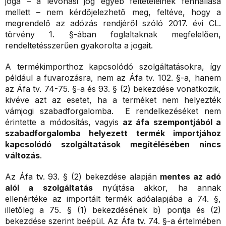
joga – a levonási jog egyéb feltételeinek fennállása
mellett – nem kérdőjelezhető meg, feltéve, hogy a
megrendelő az adózás rendjéről szóló 2017. évi CL.
törvény 1. §-ában foglaltaknak megfelelően,
rendeltetésszerűen gyakorolta a jogait.
A termékimporthoz kapcsolódó szolgáltatásokra, így
például a fuvarozásra, nem az Áfa tv. 102. §-a, hanem
az Áfa tv. 74-75. §-a és 93. § (2) bekezdése vonatkozik,
kivéve azt az esetet, ha a terméket nem helyezték
vámjogi szabadforgalomba. E rendelkezéséket nem
érintette a módosítás, vagyis
az áfa szempontjából a
szabadforgalomba helyezett termék importjához
kapcsolódó szolgáltatások megítélésében nincs
változás
.
Az Áfa tv. 93. § (2) bekezdése alapján
mentes az adó
alól a szolgáltatás
nyújtása akkor, ha annak
ellenértéke az importált termék adóalapjába a 74. §,
illetőleg a 75. § (1) bekezdésének b) pontja és (2)
bekezdése szerint beépül. Az Áfa tv. 74. §-a értelmében