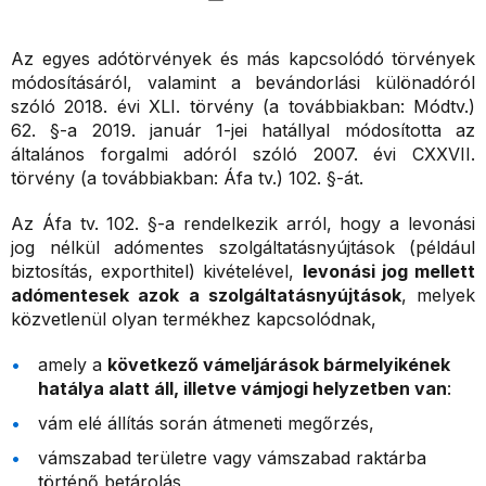
Az egyes adótörvények és más kapcsolódó törvények
módosításáról, valamint a bevándorlási különadóról
szóló 2018. évi XLI. törvény (a továbbiakban: Módtv.)
62. §-a 2019. január 1-jei hatállyal módosította az
általános forgalmi adóról szóló 2007. évi CXXVII.
törvény (a továbbiakban: Áfa tv.) 102. §-át.
Az Áfa tv. 102. §-a rendelkezik arról, hogy a levonási
jog nélkül adómentes szolgáltatásnyújtások (például
biztosítás, exporthitel) kivételével,
levonási jog mellett
adómentesek azok a szolgáltatásnyújtások
, melyek
közvetlenül olyan termékhez kapcsolódnak,
amely a
következő vámeljárások bármelyikének
hatálya alatt áll, illetve vámjogi helyzetben van
:
vám elé állítás során átmeneti megőrzés,
vámszabad területre vagy vámszabad raktárba
történő betárolás,