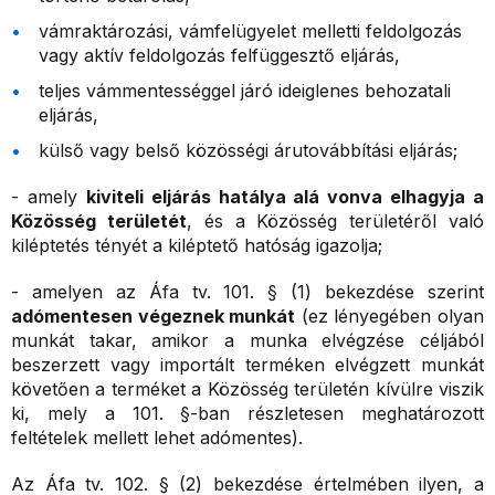
vámraktározási, vámfelügyelet melletti feldolgozás
vagy aktív feldolgozás felfüggesztő eljárás,
teljes vámmentességgel járó ideiglenes behozatali
eljárás,
külső vagy belső közösségi árutovábbítási eljárás;
- amely
kiviteli eljárás hatálya alá vonva elhagyja a
Közösség területét
, és a Közösség területéről való
kiléptetés tényét a kiléptető hatóság igazolja;
- amelyen az Áfa tv. 101. § (1) bekezdése szerint
adómentesen végeznek munkát
(ez lényegében olyan
munkát takar, amikor a munka elvégzése céljából
beszerzett vagy importált terméken elvégzett munkát
követően a terméket a Közösség területén kívülre viszik
ki, mely a 101. §-ban részletesen meghatározott
feltételek mellett lehet adómentes).
Az Áfa tv. 102. § (2) bekezdése értelmében ilyen, a