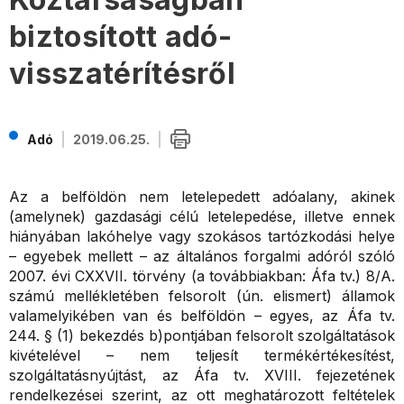
biztosított adó-
visszatérítésről
Adó
2019.06.25.
Az a belföldön nem letelepedett adóalany, akinek
(amelynek) gazdasági célú letelepedése, illetve ennek
hiányában lakóhelye vagy szokásos tartózkodási helye
– egyebek mellett – az általános forgalmi adóról szóló
2007. évi CXXVII. törvény (a továbbiakban: Áfa tv.) 8/A.
számú mellékletében felsorolt (ún. elismert) államok
valamelyikében van és belföldön – egyes, az Áfa tv.
244. § (1) bekezdés b)pontjában felsorolt szolgáltatások
kivételével – nem teljesít termékértékesítést,
szolgáltatásnyújtást, az Áfa tv. XVIII. fejezetének
rendelkezései szerint, az ott meghatározott feltételek