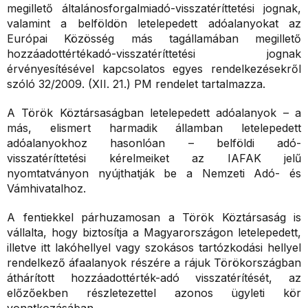
megillető általánosforgalmiadó-visszatéríttetési jognak,
valamint a belföldön letelepedett adóalanyokat az
Európai Közösség más tagállamában megillető
hozzáadottértékadó-visszatéríttetési jognak
érvényesítésével kapcsolatos egyes rendelkezésekről
szóló 32/2009. (XII. 21.) PM rendelet tartalmazza.
A Török Köztársaságban letelepedett adóalanyok – a
más, elismert harmadik államban letelepedett
adóalanyokhoz hasonlóan – belföldi adó-
visszatéríttetési kérelmeiket az IAFAK jelű
nyomtatványon nyújthatják be a Nemzeti Adó- és
Vámhivatalhoz.
A fentiekkel párhuzamosan a Török Köztársaság is
vállalta, hogy biztosítja a Magyarországon letelepedett,
illetve itt lakóhellyel vagy szokásos tartózkodási hellyel
rendelkező áfaalanyok részére a rájuk Törökországban
áthárított hozzáadottérték-adó visszatérítését, az
előzőekben részletezettel azonos ügyleti kör