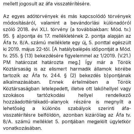
mellett jogosult az áfa visszatérítésére.
Az egyes adótörvények és más kapcsolódó törvények
módosításáról, valamint a bevándorlási különadóról
szóló 2018. évi XLI. törvény (a továbbiakban: Mód. tv.)
95. § a)pontja és 17. mellékletének 2. pontja alapján az
Áfa tv. 8/A. számú melléklete egy új, 5. ponttal egészült
ki 2019. május 22-től. [A hatálybalépés időpontját a Mód.
tv. 255. § (13) bekezdésére figyelemmel az 1/2019. (V.21.)
PM határozat határozta meg.] Így már a Török
Köztársaság is az elismert harmadik államok körébe
tartozik az Áfa tv. 244. § (2) bekezdés b)pontjának
alkalmazásában. Ennek értelmében a Török
Köztársaságban letelepedett, illetve ott lakóhellyel vagy
szokásos tartózkodási hellyel rendelkező
hozzáadottértékadó-alanyok részére is megnyílt a
lehetőség a különös szabályok szerinti áfa-
visszatérítésre belföldön, azonban kizárólag az Áfa tv.
8/A. számú melléklet 5. pontjában megjelölt ügyletkör
vonatkozásában.