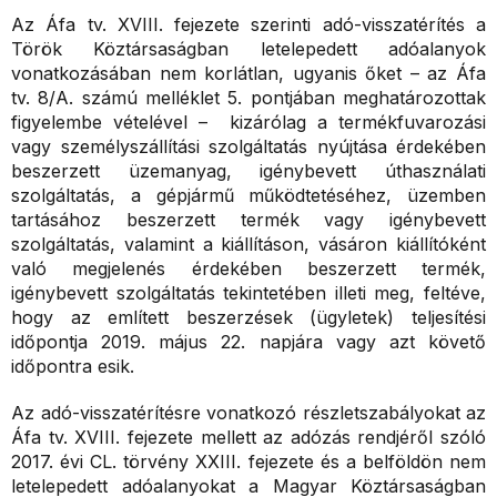
Az Áfa tv. XVIII. fejezete szerinti adó-visszatérítés a
Török Köztársaságban letelepedett adóalanyok
vonatkozásában nem korlátlan, ugyanis őket – az Áfa
tv. 8/A. számú melléklet 5. pontjában meghatározottak
figyelembe vételével – kizárólag a termékfuvarozási
vagy személyszállítási szolgáltatás nyújtása érdekében
beszerzett üzemanyag, igénybevett úthasználati
szolgáltatás, a gépjármű működtetéséhez, üzemben
tartásához beszerzett termék vagy igénybevett
szolgáltatás, valamint a kiállításon, vásáron kiállítóként
való megjelenés érdekében beszerzett termék,
igénybevett szolgáltatás tekintetében illeti meg, feltéve,
hogy az említett beszerzések (ügyletek) teljesítési
időpontja 2019. május 22. napjára vagy azt követő
időpontra esik.
Az adó-visszatérítésre vonatkozó részletszabályokat az
Áfa tv. XVIII. fejezete mellett az adózás rendjéről szóló
2017. évi CL. törvény XXIII. fejezete és a belföldön nem
letelepedett adóalanyokat a Magyar Köztársaságban