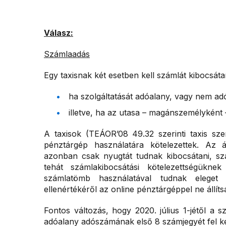
Válasz:
Számlaadás
Egy taxisnak két esetben kell számlát kibocsáta
ha szolgáltatását adóalany, vagy nem adó
illetve, ha az utasa – magánszemélyként 
A taxisok (TEÁOR’08 49.32 szerinti taxis sze
pénztárgép használatára kötelezettek. Az 
azonban csak nyugtát tudnak kibocsátani, szá
tehát számlakibocsátási kötelezettségükn
számlatömb használatával tudnak eleget t
ellenértékéről az online pénztárgéppel ne állíts
Fontos változás, hogy 2020. július 1-jétől a s
adóalany adószámának első 8 számjegyét fel kel