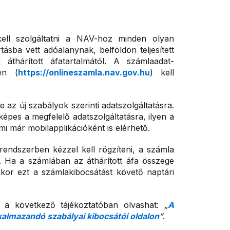
 kell szolgáltatni a NAV-hoz minden olyan
tásba vett adóalanynak, belföldön teljesített
 áthárított áfatartalmától. A számlaadat-
en (
https://onlineszamla.nav.gov.hu
) kell
az új szabályok szerinti adatszolgáltatásra.
épes a megfelelő adatszolgáltatásra, ilyen a
i már mobilapplikációként is elérhető.
rendszerben kézzel kell rögzíteni, a számla
. Ha a számlában az áthárított áfa összege
kkor ezt a számlakibocsátást követő naptári
 a következő tájékoztatóban olvashat:
„
A
lkalmazandó szabályai kibocsátói oldalon
”
.