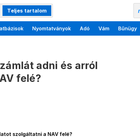
Teljes tartalom
atbázisok
Nyomtatványok
Adó
Vám
Bűnügy
zámlát adni és arról
NAV felé?
atot szolgáltatni a NAV felé?