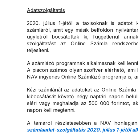
Adatszolgáltatás
2020. július 1-jétől a taxisoknak is adatot
számláról, amit egy másik belföldön nyilvántar
ügyletről bocsátottak ki, függetlenül annak
szolgáltatást az Online Számla rendszerb
teljesíteni.
A számlázó programnak alkalmasnak kell lennie 
A piacon számos olyan szoftver elérhető, ami k
NAV ingyenes Online Számlázó programja is, am
Kézi számlánál az adatokat az Online Számla 
kibocsátását követő négy naptári napon belül
eléri vagy meghaladja az 500 000 forintot, a
napon kell megtenni.
A témáról részletesebben a NAV honlapján
számlaadat-szolgáltatás 2020. július 1-jétől a