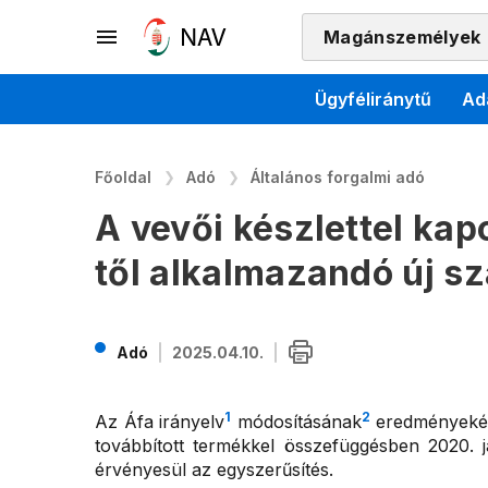
Magánszemélyek
Ügyféliránytű
Ad
Főoldal
Adó
Általános forgalmi adó
A vevői készlettel kap
től alkalmazandó új s
Adó
2025.04.10.
1
2
Az Áfa irányelv
módosításának
eredményeként
továbbított termékkel összefüggésben 2020. j
érvényesül az egyszerűsítés.