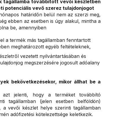
k tagállamba továbbított vevői készletben
i potenciális vevő szerez tulajdonjogot
2 hónapos határidőn belül nem az szerzi meg,
tség ebben az esetben is úgy alakul, mintha a
volna be, amennyiben
lel a termék más tagállamban fenntartott
etében meghatározott egyéb feltételeknek,
szletről vezetett nyilvántartásában és
 tulajdonjog megszerzésére jogosult adóalany
yek bekövetkezésekor, mikor állhat be a
azt jelenti, hogy a terméket továbbító
ti tagállamban (jelen esetben belföldön)
 a vevői készlet helye szerinti tagállamban
én adófizetési kötelezettsége keletkezik.