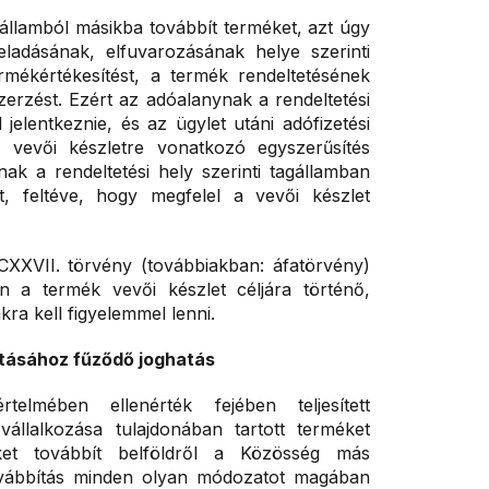
gállamból másikba továbbít terméket, azt úgy
eladásának, elfuvarozásának helye szerinti
ermékértékesítést, a termék rendeltetésének
erzést. Ezért az adóalanynak a rendeltetési
 jelentkeznie, és az ügylet utáni adófizetési
 a vevői készletre vonatkozó egyszerűsítés
ak a rendeltetési hely szerinti tagállamban
t, feltéve, hogy megfelel a vevői készlet
 CXXVII. törvény (továbbiakban: áfatörvény)
ján a termék vevői készlet céljára történő,
ra kell figyelemmel lenni.
ításához fűződő joghatás
lmében ellenérték fejében teljesített
állalkozása tulajdonában tartott terméket
ket továbbít belföldről a Közösség más
továbbítás minden olyan módozatot magában