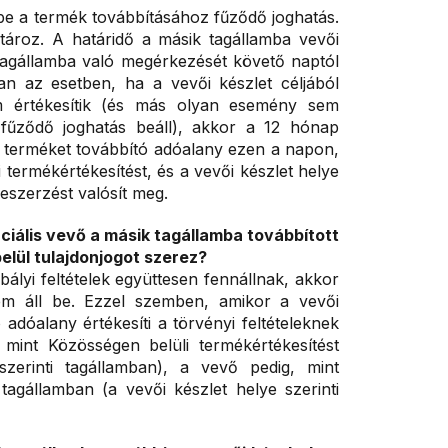
 be a termék továbbításához fűződő joghatás.
tároz. A határidő a másik tagállamba vevői
 tagállamba való megérkezését követő naptól
n az esetben, ha a vevői készlet céljából
nem értékesítik (és más olyan esemény sem
 fűződő joghatás beáll), akkor a 12 hónap
 a terméket továbbító adóalany ezen a napon,
termékértékesítést, és a vevői készlet helye
eszerzést valósít meg.
ciális vevő a másik tagállamba továbbított
elül tulajdonjogot szerez?
ályi feltételek együttesen fennállnak, akkor
em áll be. Ezzel szemben, amikor a vevői
adóalany értékesíti a törvényi feltételeknek
 mint Közösségen belüli termékértékesítést
zerinti tagállamban), a vevő pedig, mint
agállamban (a vevői készlet helye szerinti