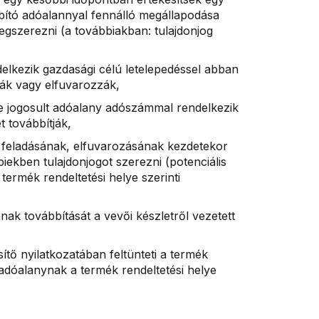
bító adóalannyal fennálló megállapodása
megszerezni (a továbbiakban: tulajdonjog
elkezik gazdasági célú letelepedéssel abban
ják vagy elfuvarozzák,
e jogosult adóalany adószámmal rendelkezik
 továbbítják,
 feladásának, elfuvarozásának kezdetekor
iekben tulajdonjogot szerezni (potenciális
termék rendeltetési helye szerinti
nak továbbítását a vevői készletről vezetett
ítő nyilatkozatában feltünteti a termék
adóalanynak a termék rendeltetési helye