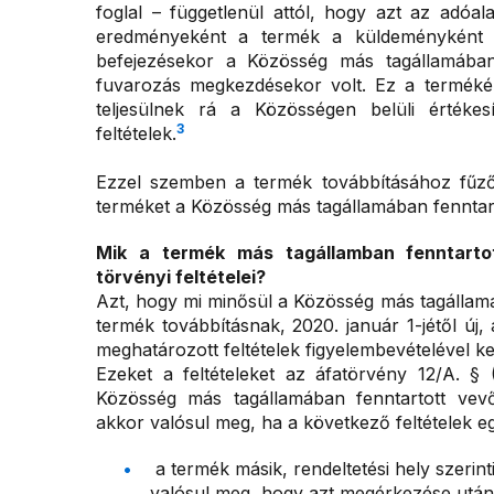
foglal – függetlenül attól, hogy azt az adó
eredményeként a termék a küldeményként v
befejezésekor a Közösség más tagállamában
fuvarozás megkezdésekor volt. Ez a terméké
teljesülnek rá a Közösségen belüli értéke
3
feltételek.
Ezzel szemben a termék továbbításához fűző
terméket a Közösség más tagállamában fenntartot
Mik a termék más tagállamban fenntartot
törvényi feltételei?
Azt, hogy mi minősül a Közösség más tagállamáb
termék továbbításnak, 2020. január 1-jétől új
meghatározott feltételek figyelembevételével kel
Ezeket a feltételeket az áfatörvény 12/A. §
Közösség más tagállamában fenntartott vevői
akkor valósul meg, ha a következő feltételek e
a termék másik, rendeltetési hely szerin
valósul meg, hogy azt megérkezése után