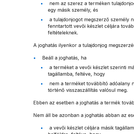
nem az szerez a terméken tulajdonjog
egy másik személy, és
a tulajdonjogot megszerző személy 
fenntartott vevői készlet céljára tov
feltételeknek.
A joghatás ilyenkor a tulajdonjog megszerzé
Beáll a joghatás, ha
a terméket a vevői készlet szerinti m
tagállamba, feltéve, hogy
nem a terméket továbbító adóalany nyi
történő visszaszállítás valósul meg.
Ebben az esetben a joghatás a termék továb
Nem áll be azonban a joghatás abban az es
a vevői készlet céljára másik tagállam