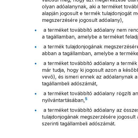
olyan adóalanynak, aki a terméket továb
alapján jogosult e termék tulajdonjogát 
megszerzésére jogosult adóalany),
a terméket továbbító adóalany nem rend
a tagállamban, amelybe a terméket felad
a termék tulajdonjogának megszerzésér
abban a tagállamban, amelybe a terméket
a terméket továbbító adóalany a termék
már tudja, hogy ki jogosult azon a később
vevő), és ismeri ennek az adóalanynak a 
tagállambeli adószámát,
a terméket továbbító adóalany rögzíti an
5
nyilvántartásában,
a terméket továbbító adóalany az összes
tulajdonjogának megszerzésére jogosult 
szerinti tagállambeli adószámát.