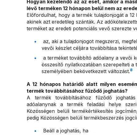
Hogyan kezelendő az az eset, amikor a mási
lévő terméken 12 hónapon belül nem az eredet
Előfordulhat, hogy a termék tulajdonjogát a 1
akinek azt eredetileg szánták. Az adókötelezet
terméket az eredeti potenciális vevő szerezte 
az, aki a tulajdonjogot megszerzi, megfe
vevői készlet céljára továbbítása tekint
a terméket továbbító adóalany a vevői ké
összesítő nyilatkozatában szerepelteti a
8
személyében bekövetkezett változást.
A 12 hónapos határidő alatt milyen esemén
termék továbbításához fűződő joghatás?
A termék továbbításához fűződő joghatás 
adóalanynak a termék feladási helye szerin
Közösségen belüli termékértékesítés jogcímén,
pedig Közösségen belüli termékbeszerzés jogcím
Beáll a joghatás, ha