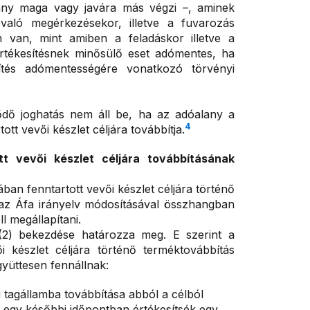
alany maga vagy javára más végzi –, aminek
aló megérkezésekor, illetve a fuvarozás
 van, mint amiben a feladáskor illetve a
rtékesítésnek minősülő eset adómentes, ha
sítés adómentességére vonatkozó törvényi
dő joghatás nem áll be, ha az adóalany a
4
t vevői készlet céljára továbbítja.
t vevői készlet céljára továbbításának
an fenntartott vevői készlet céljára történő
, az Áfa irányelv módosításával összhangban
l megállapítani.
 (2) bekezdése határozza meg. E szerint a
 készlet céljára történő terméktovábbítás
gyüttesen fennállnak:
ti tagállamba továbbítása abból a célból
 egy későbbi időpontban értékesítsék egy