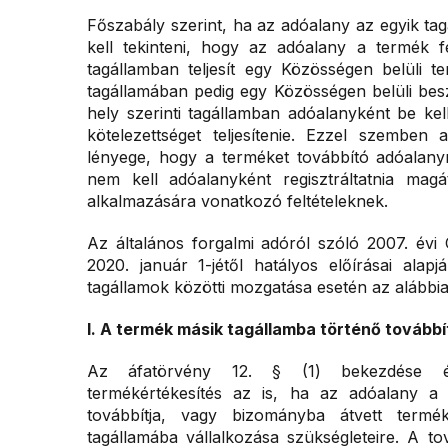
Főszabály szerint, ha az adóalany az egyik ta
kell tekinteni, hogy az adóalany a termék f
tagállamban teljesít egy Közösségen belüli t
tagállamában pedig egy Közösségen belüli besz
hely szerinti tagállamban adóalanyként be kell
kötelezettséget teljesítenie. Ezzel szemben
lényege, hogy a terméket továbbító adóalanyn
nem kell adóalanyként regisztráltatnia magá
alkalmazására vonatkozó feltételeknek.
Az általános forgalmi adóról szóló 2007. évi
2020. január 1-jétől hatályos előírásai alap
tagállamok közötti mozgatása esetén az alábbiak
I. A termék másik tagállamba történő tovább
Az áfatörvény 12. § (1) bekezdése érte
termékértékesítés az is, ha az adóalany a v
továbbítja, vagy bizományba átvett termé
tagállamába vállalkozása szükségleteire. A 