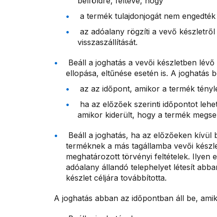
belföldre, feltéve, hogy
a termék tulajdonjogát nem engedték 
az adóalany rögzíti a vevő készletről
visszaszállítását.
Beáll a joghatás a vevői készletben lév
ellopása, eltűnése esetén is. A joghatás 
az az időpont, amikor a termék tény
ha az előzőek szerinti időpontot leh
amikor kiderült, hogy a termék megse
Beáll a joghatás, ha az előzőeken kívül
terméknek a más tagállamba vevői készlet
meghatározott törvényi feltételek. Ilyen 
adóalany állandó telephelyet létesít abb
készlet céljára továbbította.
A joghatás abban az időpontban áll be, amiko