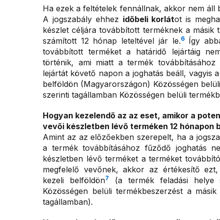
Ha ezek a feltételek fennállnak, akkor nem áll
A jogszabály ehhez
időbeli korlát
ot is megha
készlet céljára továbbított terméknek a másik
6
számított 12 hónap leteltével jár le.
Így abba
továbbított terméket a határidő lejártáig 
történik, ami miatt a termék továbbításához
lejártát követő napon a joghatás beáll, vagyis
belföldön (Magyarországon) Közösségen belüli 
szerinti tagállamban Közösségen belüli termékb
Hogyan kezelendő az az eset, amikor a poten
vevői készletben lévő terméken 12 hónapon b
Amint az az előzőekben szerepelt, ha a jogszab
a termék továbbításához fűződő joghatás n
készletben lévő terméket a terméket továbbító 
megfelelő vevőnek, akkor az értékesítő ezt,
7
kezeli belföldön
(a termék feladási helye s
Közösségen belüli termékbeszerzést a másik t
tagállamban).