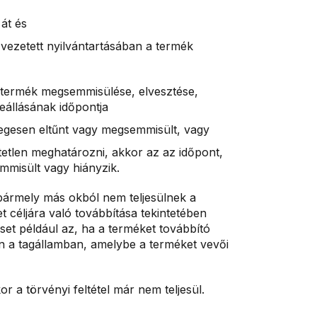
át és
 vezetett nyilvántartásában a termék
ő termék megsemmisülése, elvesztése,
beállásának időpontja
legesen eltűnt vagy megsemmisült, vagy
etetlen meghatározni, akkor az az időpont,
mmisült vagy hiányzik.
 bármely más okból nem teljesülnek a
 céljára való továbbítása tekintetében
eset például az, ha a terméket továbbító
an a tagállamban, amelybe a terméket vevői
r a törvényi feltétel már nem teljesül.