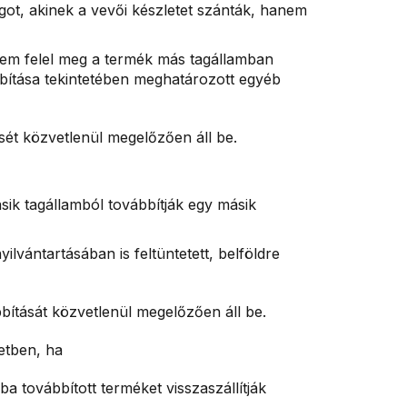
ot, akinek a vevői készletet szánták, hanem
nem felel meg a termék más tagállamban
ábbítása tekintetében meghatározott egyéb
sét közvetlenül megelőzően áll be.
ásik tagállamból továbbítják egy másik
lvántartásában is feltüntetett, belföldre
bítását közvetlenül megelőzően áll be.
etben, ha
ba továbbított terméket visszaszállítják