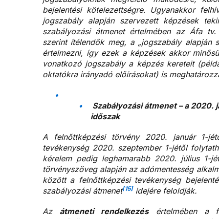
bejelentési kötelezettségre. Ugyanakkor felh
jogszabály alapján szervezett képzések teki
szabályozási átmenet értelmében az Áfa tv.
szerint ítélendők meg, a „jogszabály alapján s
értelmezni, így ezek a képzések akkor minősü
vonatkozó jogszabály a képzés kereteit (péld
oktatókra irányadó előírásokat) is meghatározz
Szabályozási átmenet – a 2020. j
időszak
A felnőttképzési törvény 2020. január 1-jétő
tevékenység 2020. szeptember 1-jétől folytath
kérelem pedig leghamarabb 2020. július 1-jét
törvényszöveg alapján az adómentesség alkalma
között a felnőttképzési tevékenység bejelenté
[15]
szabályozási átmenet
idejére feloldják.
Az
átmeneti rendelkezés
értelmében a fel