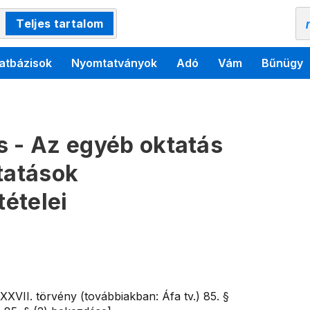
Teljes tartalom
atbázisok
Nyomtatványok
Adó
Vám
Bűnügy
s - Az egyéb oktatás
tatások
ételei
CXXVII. törvény (továbbiakban: Áfa tv.) 85. §