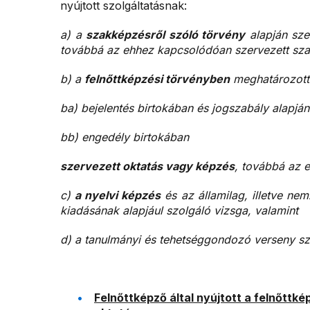
nyújtott szolgáltatásnak:
a) a
szakképzésről szóló törvény
alapján sze
továbbá az ehhez kapcsolódóan szervezett szak
b) a
felnőttképzési törvényben
meghatározott
ba) bejelentés birtokában és jogszabály alapjá
bb) engedély birtokában
szervezett oktatás vagy képzés
, továbbá az 
c)
a nyelvi képzés
és az államilag, illetve ne
kiadásának alapjául szolgáló vizsga, valamint
d) a tanulmányi és tehetséggondozó verseny sz
Felnőttképző által nyújtott a felnőttké