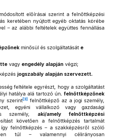
ódosított előírásai szerint a felnőttképzési
tás keretében nyújtott egyéb oktatás körébe
vel – az alábbi feltételek együttes fennállása
képzőnek
minősül és szolgáltatását
e
tte
vagy
engedély alapján
végzi;
 képzés
jogszabály alapján szervezett.
sség feltétele egyrészt, hogy a szolgáltatást
lyi hatálya alá tartozó ún.
felnőttképzőnek
[3]
ny szerint
felnőttképző az a jogi személy,
ezet, egyéni vállalkozó vagy gazdasági
tes személy,
aki/amely felnőttképzési
ítást követően a felnőttképzés tartalmát
így felnőttképzés – a szakképzésről szóló
ésen túl – valamennyi célirányosan