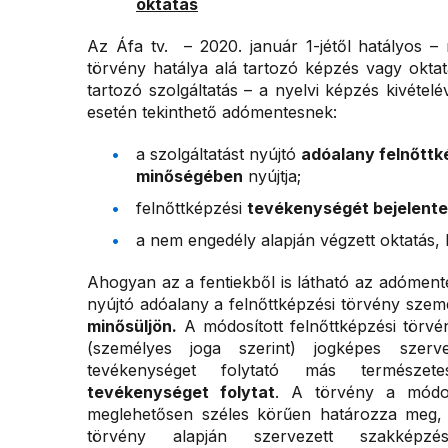
oktatás
Az Áfa tv. – 2020. január 1-jétől hatályos – m
törvény hatálya alá tartozó képzés vagy okta
tartozó szolgáltatás – a nyelvi képzés kivételé
esetén tekinthető adómentesnek:
a szolgáltatást nyújtó
adóalany felnőtt
minőségében
nyújtja;
felnőttképzési
tevékenységét bejelente
a nem engedély alapján végzett oktatás,
Ahogyan az a fentiekből is látható az adómente
nyújtó adóalany a felnőttképzési törvény szemé
minősüljön.
A módosított felnőttképzési törvé
(személyes joga szerint) jogképes szerv
tevékenységet folytató más természe
tevékenységet folytat
. A törvény a módos
meglehetősen széles körűen határozza meg, 
törvény alapján szervezett szakképz