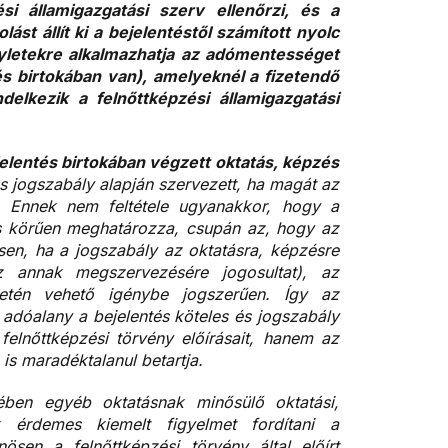
si államigazgatási szerv ellenőrzi, és a
ást állít ki a bejelentéstől számított nyolc
yletekre alkalmazhatja az adómentességet
és birtokában van), amelyeknél a fizetendő
elkezik a felnőttképzési államigazgatási
jelentés birtokában végzett oktatás, képzés
s jogszabály alapján szervezett, ha magát az
. Ennek nem feltétele ugyanakkor, hogy a
jes körűen meghatározza, csupán az, hogy az
esen, ha a jogszabály az oktatásra, képzésre
az annak megszervezésére jogosultat), az
setén vehető igénybe jogszerűen. Így az
adóalany a bejelentés köteles és jogszabály
elnőttképzési törvény előírásait, hanem az
is maradéktalanul betartja.
tében egyéb oktatásnak minősülő oktatási,
k érdemes kiemelt figyelmet fordítani a
sen a felnőttképzési törvény által előírt