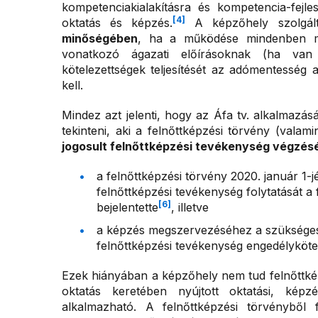
kompetenciakialakításra és kompetencia-fejle
[4]
oktatás és képzés.
A képzőhely szolgál
minőségében
, ha a működése mindenben me
vonatkozó ágazati előírásoknak (ha van i
kötelezettségek teljesítését az adómentesség 
kell.
Mindez azt jelenti, hogy az Áfa tv. alkalmazá
tekinteni, aki a felnőttképzési törvény (valam
jogosult felnőttképzési tevékenység végzés
a felnőttképzési törvény 2020. január 1-j
felnőttképzési tevékenység folytatását a 
[6]
bejelentette
, illetve
a képzés megszervezéséhez a szükséges 
felnőttképzési tevékenység engedélyköte
Ezek hiányában a képzőhely nem tud felnőttkép
oktatás keretében nyújtott oktatási, kép
alkalmazható. A felnőttképzési törvényből 