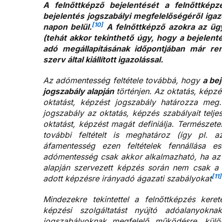
A felnőttképző bejelentését a felnőttképzé
bejelentés jogszabályi megfelelőségéről igazol
[10]
napon belül.
A felnőttképző azokra az üg
(tehát akkor tekinthető úgy, hogy a bejelent
adó megállapításának időpontjában már rend
szerv által kiállított igazolással.
Az adómentesség feltétele továbbá, hogy
a be
jogszabály alapján
történjen. Az oktatás, képzé
oktatást, képzést jogszabály határozza meg
jogszabály az oktatás, képzés szabályait tel
oktatást, képzést magát definiálja. Természet
további feltételt is meghatároz (így pl. 
áfamentesség ezen feltételek fennállása e
adómentesség csak akkor alkalmazható, ha az 
alapján szervezett képzés során nem csak a f
[11]
adott képzésre irányadó ágazati szabályokat
Mindezekre tekintettel a felnőttképzés kere
képzési szolgáltatást nyújtó adóalanyokna
jogszabályoknak megfelelő működésre, különö