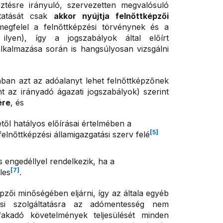
sztésre irányuló, szervezetten megvalósuló
tatását csak
akkor nyújtja felnőttképzői
gfelel a felnőttképzési törvénynek és a
lyen), így a jogszabályok által előírt
alkalmazása során is hangsúlyosan vizsgálni
sában azt az adóalanyt lehet felnőttképzőnek
int az irányadó ágazati jogszabályok) szerint
ére
, és
étől hatályos előírásai értelmében a
[5]
felnőttképzési államigazgatási szerv felé
engedéllyel rendelkezik, ha a
[7]
les
.
zői minőségében eljárni, így az általa egyéb
zési szolgáltatásra az adómentesség nem
fakadó követelmények teljesülését minden