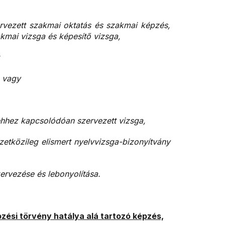
rvezett szakmai oktatás és szakmai képzés,
mai vizsga és képesítő vizsga,
n vagy
ehhez kapcsolódóan szervezett vizsga,
mzetközileg elismert nyelvvizsga-bizonyítvány
ervezése és lebonyolítása.
pzési törvény hatálya alá tartozó képzés,