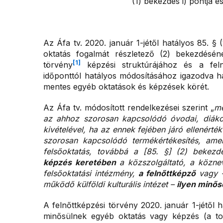
(1) bekezdés i) pontja é
Az Áfa tv. 2020. január 1-jétől hatályos 85. §
oktatás fogalmát részletező (2) bekezdésé
[1]
törvény
képzési struktúrájához és a feln
időponttól hatályos módosításához igazodva h
mentes egyéb oktatások és képzések körét.
Az Áfa tv. módosított rendelkezései szerint „
me
az ahhoz szorosan kapcsolódó óvodai, diákott
kivételével, ha az ennek fejében járó ellenért
szorosan kapcsolódó termékértékesítés, amel
felsőoktatás, továbbá a [85. §] (2) bekez
képzés keretében
a közszolgáltató, a köznev
felsőoktatási intézmény,
a felnőttképző
vagy –
működő külföldi kulturális intézet –
ilyen minő
A felnőttképzési törvény 2020. január 1-jétől 
minősülnek egyéb oktatás vagy képzés (a to