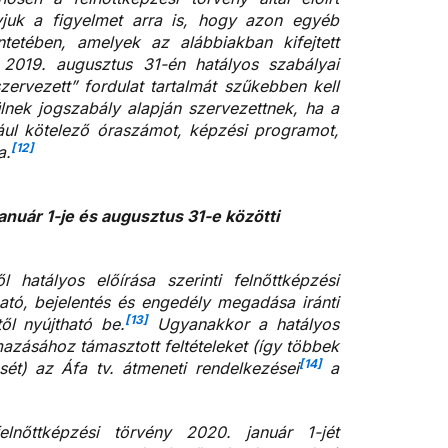
ívjuk a figyelmet arra is, hogy azon egyéb
ntetében, amelyek az alábbiakban kifejtett
 2019. augusztus 31-én hatályos szabályai
zervezett” fordulat tartalmát szűkebben kell
lnek jogszabály alapján szervezettnek, ha a
ául kötelező óraszámot, képzési programot,
[12]
a.
anuár 1-je és augusztus 31-e közötti
l hatályos előírása szerinti felnőttképzési
ató, bejelentés és engedély megadása iránti
[13]
ől nyújtható be.
Ugyanakkor a hatályos
zásához támasztott feltételeket (így többek
[14]
sét) az Áfa tv. átmeneti rendelkezései
a
nőttképzési törvény 2020. január 1-jét