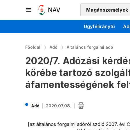
Magánszemélyek
Ügyféliránytű
Ad
Főoldal
Adó
Általános forgalmi adó
2020/7. Adózási kérdé
körébe tartozó szolgál
áfamentességének felt
Adó
2020.07.08.
[az általános forgalmi adóról szóló 2007. évi 