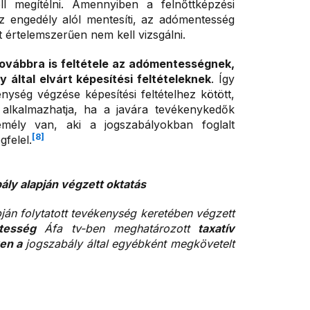
ll megítélni. Amennyiben a felnőttképzési
z engedély alól mentesíti, az adómentesség
t értelemszerűen nem kell vizsgálni.
ovábbra is feltétele az adómentességnek,
 által elvárt képesítési feltételeknek
. Így
nység végzése képesítési feltételhez kötött,
alkalmazhatja, ha a javára tevékenykedők
mély van, aki a jogszabályokban foglalt
[8]
felel.
ály alapján végzett oktatás
apján folytatott tevékenység keretében végzett
ntesség
Áfa tv-ben meghatározott
taxatív
yen a
jogszabály által egyébként megkövetelt