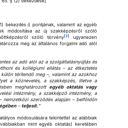
s 85. § (2) bekezdése]
 (1) bekezdés i) pontjának, valamint az egyéb
nek módosítása az új szakképzésről szóló
[2]
őttképzésről szóló törvény
ugyanezen
atározza meg az általános forgalmi adó alól
ntes az adó alól az a szolgáltatásnyújtás és
honi és kollégiumi ellátás – az étkeztetés
ék külön térítendő meg –, valamint az azokhoz
yet a köznevelés, a szakképzés, illetve a
désben meghatározott
egyéb oktatás vagy
elési intézmény, a szakképző intézmény, a
 nemzetközi szerződés alapján – belföldön
ségében
–
teljesít.
”
hatályos módosulására tekintettel az alábbiak
vábbiakban mint egyéb oktatás) keretében