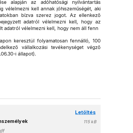
se alapján az adóhatósági nyilvántartás
ig vélelmezni kell annak jóhiszeműségét, aki
datokban bízva szerez jogot. Az ellenkező
bejegyzett adatról vélelmezni kell, hogy az
lt adatról vélelmezni kell, hogy nem áll fenn
napon keresztül folyamatosan fennálló, 100
ndelkező vállalkozási tevékenységet végző
6.30-i állapot).
Letöltés
ánszemélyek
115 kB
df