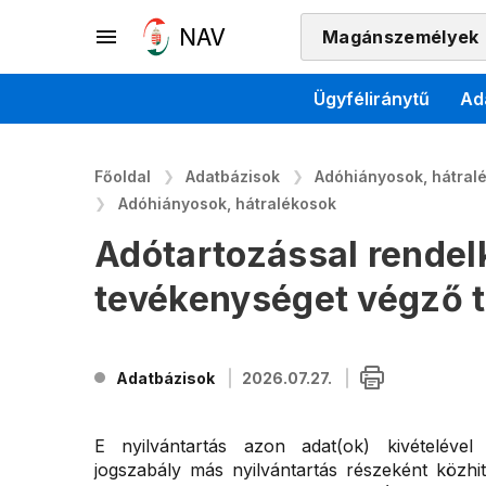
Magánszemélyek
Ügyféliránytű
Ad
Főoldal
Adatbázisok
Adóhiányosok, hátralé
Adóhiányosok, hátralékosok
Adótartozással rendel
tevékenységet végző 
Adatbázisok
2026.07.27.
E nyilvántartás azon adat(ok) kivételével
jogszabály más nyilvántartás részeként közhi