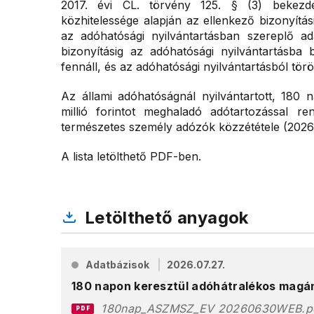
2017. évi CL. törvény 125. § (3) bekezdé
közhitelessége alapján az ellenkező bizonyítás
az adóhatósági nyilvántartásban szereplő a
bizonyításig az adóhatósági nyilvántartásba 
fennáll, és az adóhatósági nyilvántartásból törö
Az állami adóhatóságnál nyilvántartott, 180 
millió forintot meghaladó adótartozással re
természetes személy adózók közzététele (2026.0
A lista letölthető PDF-ben.
Letölthető anyagok
Adatbázisok
2026.07.27.
180 napon keresztül adóhátralékos mag
180nap_ASZMSZ_EV 20260630WEB.p
PDF