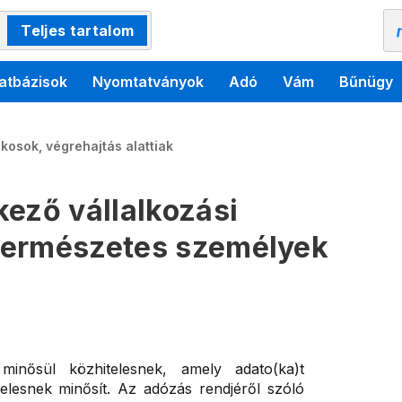
Teljes tartalom
atbázisok
Nyomtatványok
Adó
Vám
Bűnügy
kosok, végrehajtás alattiak
kező vállalkozási
természetes személyek
 minősül közhitelesnek, amely adato(ka)t
telesnek minősít. Az adózás rendjéről szóló