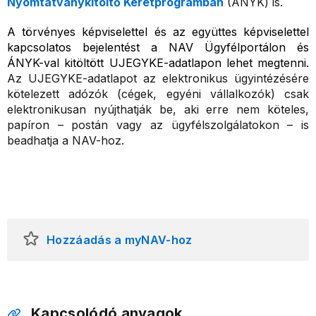
Nyomtatványkitöltő Keretprogramban
(ÁNYK) is.
A törvényes képviselettel és az együttes képviselettel
kapcsolatos bejelentést a NAV Ügyfélportálon és
ÁNYK-val kitöltött UJEGYKE-adatlapon lehet megtenni.
Az UJEGYKE-adatlapot az elektronikus ügyintézésére
kötelezett adózók (cégek, egyéni vállalkozók) csak
elektronikusan nyújthatják be, aki erre nem köteles,
papíron – postán vagy az ügyfélszolgálatokon – is
beadhatja a NAV-hoz
.
Hozzáadás a myNAV-hoz
Kapcsolódó anyagok