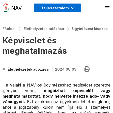
Teljes tartalom
Főoldal
Élethelyzetek adózása
Ügyintézési kisokos
Képviselet és
meghatalmazás
Élethelyzetek adózása
2024.08.03.
Ha valaki a NAV-os ügyintézéshez segítséget szeretne
igénybe venni,
megbízhat képviselőt vagy
meghatalmazottat, hogy helyette intézze adó- vagy
vámügyeit.
Ezt azokban az ügyekben lehet megtenni,
ahol a jogszabály külön nem írja elő a személyes
eljárást. Ennek feltétele, hogy az eljáró személy