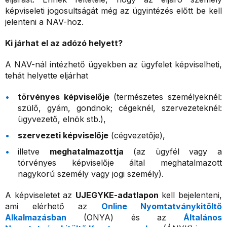
képviseleti jogosultságát még az ügyintézés előtt be kell
jelenteni a NAV-hoz.
Ki járhat el az adózó helyett?
A NAV-nál intézhető ügyekben az ügyfelet képviselheti,
tehát helyette eljárhat
törvényes képviselője
(természetes személyeknél:
szülő, gyám, gondnok; cégeknél, szervezeteknél:
ügyvezető, elnök stb.),
szervezeti képviselője
(cégvezetője),
illetve
meghatalmazottja
(az ügyfél vagy a
törvényes képviselője által meghatalmazott
nagykorú személy vagy jogi személy).
A képviseletet az
UJEGYKE-adatlapon
kell bejelenteni,
ami elérhető az
Online Nyomtatványkitöltő
Alkalmazásban
(ONYA) és az
Általános