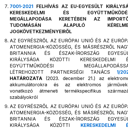
7001-2021
FELHÍVÁS AZ EU-EGYESÜLT KIRÁLYS
KERESKEDELMI ÉS EGYÜTTMŰKÖDÉS
MEGÁLLAPODÁSA KERETÉBEN AZ IMPORT
TUDOMÁSÁN ALAPULÓ KÉRELME
JOGKÖVETKEZMÉNYEIRŐL
AZ EGYRÉSZRŐL AZ EURÓPAI UNIÓ ÉS AZ EURÓP
ATOMENERGIA-KÖZÖSSÉG, ÉS MÁSRÉSZRŐL NAG
BRITANNIA ÉS ÉSZAK-ÍRORSZÁG EGYESÜ
KIRÁLYSÁGA KÖZÖTTI KERESKEDELMI 
EGYÜTTMŰKÖDÉSI MEGÁLLAPODÁSSA
LÉTREHOZOTT PARTNERSÉGI TANÁCS
1/20
HATÁROZATA
(2023. december 21.) az elektrom
akkumulátorokra és az elektromos járművek
vonatkozó átmeneti termékspecifikus származá
szabályokról
AZ EGYRÉSZRŐL AZ EURÓPAI UNIÓ ÉS AZ EURÓP
ATOMENERGIA-KÖZÖSSÉG, ÉS MÁSRÉSZRŐL NAG
BRITANNIA ÉS ÉSZAK-ÍRORSZÁG EGYESÜ
KIRÁLYSÁGA KÖZÖTTI
KERESKEDELMI 