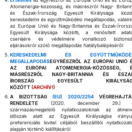
Értesítés
az egyrészről az Európai Unió és az Európ
Atomenergia-közösség, és másrészről Nagy- Britann
és Észak-Írország Egyesült Királysága közöt
kereskedelmi és együttműködési megállapodás, valami
az Európai Unió és Nagy-Britannia és Észak-Írorsz
Egyesült Királysága közötti, a minősített adat
cseréjére és védelmére vonatkozó biztonsá
eljárásokról szóló megállapodás hatálybalépéséről
KERESKEDELMI ÉS EGYÜTTMŰKÖDÉS
MEGÁLLAPODÁS
EGYRÉSZRŐL AZ EURÓPAI UNIÓ 
AZ EURÓPAI ATOMENERGIA-KÖZÖSSÉG, 
MÁSRÉSZRŐL NAGY-BRITANNIA ÉS ÉSZA
ÍRORSZÁG EGYESÜLT KIRÁLYSÁG
KÖZÖTT
(ARCHÍV!)
A BIZOTTSÁG
(EU) 2020/2254
VÉGREHAJTÁ
RENDELETE
(2020. december 29.) 
származásmegjelölő nyilatkozatoknak az átmene
időszak alatt az Egyesült Királyságba irányu
preferenciális kivitel céljából beszállítói nyilatkozat
alapján történő kiállításáról