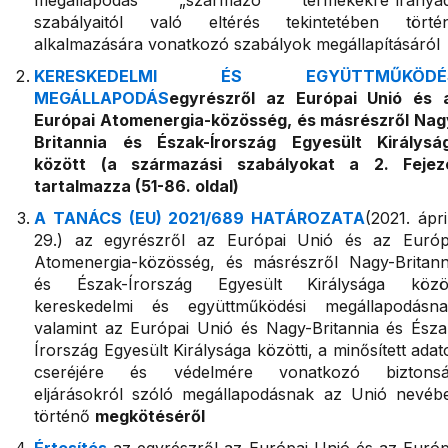
megállapodás „származó termékekre”iránya
szabályaitól való eltérés tekintetében törté
alkalmazására vonatkozó szabályok megállapításáról
KERESKEDELMI ÉS EGYÜTTMŰKÖDÉS
MEGÁLLAPODÁS
egyrészről az Európai Unió és 
Európai Atomenergia-közösség, és másrészről Nag
Britannia és Észak-Írország Egyesült Királysá
között (a származási szabályokat a 2. Fejez
tartalmazza (51-86. oldal)
A TANÁCS (EU) 2021/689 HATÁROZATA
(2021. ápri
29.) az egyrészről az Európai Unió és az Európ
Atomenergia-közösség, és másrészről Nagy-Britann
és Észak-Írország Egyesült Királysága közöt
kereskedelmi és együttműködési megállapodásna
valamint az Európai Unió és Nagy-Britannia és Észa
Írország Egyesült Királysága közötti, a minősített adat
cseréjére és védelmére vonatkozó biztonsá
eljárásokról szóló megállapodásnak az Unió nevéb
történő
megkötéséről