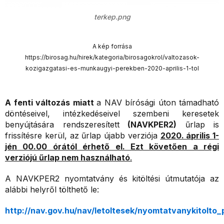
terkep.png
A kép forrása
https://birosag.hu/hirek/kategoria/birosagokrol/valtozasok-
kozigazgatasi-es-munkaugyi-perekben-2020-aprilis-1-tol
A fenti változás miatt
a NAV bírósági úton támadható
döntéseivel, intézkedéseivel szembeni keresetek
benyújtására rendszeresített
(NAVKPER2)
űrlap is
frissítésre kerül, az űrlap újabb verziója
2020. április 1-
jén 00.00 órától érhető el. Ezt követően a régi
verziójú űrlap nem használható
.
A NAVKPER2 nyomtatvány és kitöltési útmutatója az
alábbi helyről tölthető le:
http://nav.gov.hu/nav/letoltesek/nyomtatvanykitol