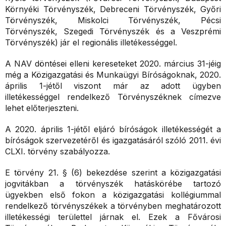
Környéki Törvényszék, Debreceni Törvényszék, Győri
Törvényszék, Miskolci Törvényszék, Pécsi
Törvényszék, Szegedi Törvényszék és a Veszprémi
Törvényszék) jár el regionális illetékességgel.
A NAV döntései elleni kereseteket 2020. március 31-jéig
még a Közigazgatási és Munkaügyi Bíróságoknak, 2020.
április 1-jétől viszont már az adott ügyben
illetékességgel rendelkező Törvényszéknek címezve
lehet előterjeszteni.
A 2020. április 1-jétől eljáró bíróságok illetékességét a
bíróságok szervezetéről és igazgatásáról szóló 2011. évi
CLXI. törvény szabályozza.
E törvény 21. § (6) bekezdése szerint a közigazgatási
jogvitákban a törvényszék hatáskörébe tartozó
ügyekben első fokon a közigazgatási kollégiummal
rendelkező törvényszékek a törvényben meghatározott
illetékességi területtel járnak el. Ezek a Fővárosi