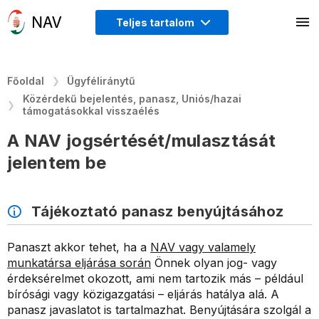
Teljes tartalom
Főoldal
Ügyféliránytű
Közérdekű bejelentés, panasz, Uniós/hazai
támogatásokkal visszaélés
A NAV jogsértését/mulasztását
jelentem be
Tájékoztató panasz benyújtásához
Panaszt akkor tehet, ha a
NAV vagy valamely
munkatársa eljárása során
Önnek olyan jog- vagy
érdeksérelmet okozott, ami nem tartozik más – például
bírósági vagy közigazgatási – eljárás hatálya alá. A
panasz javaslatot is tartalmazhat. Benyújtására szolgál a