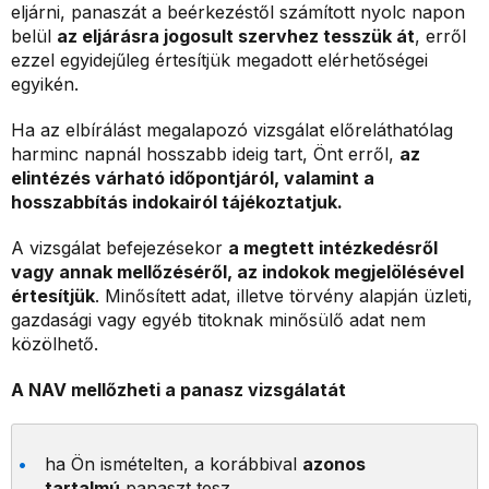
eljárni, panaszát a beérkezéstől számított nyolc napon
belül
az eljárásra jogosult szervhez tesszük át
, erről
ezzel egyidejűleg értesítjük megadott elérhetőségei
egyikén.
Ha az elbírálást megalapozó vizsgálat előreláthatólag
harminc napnál hosszabb ideig tart, Önt erről,
az
elintézés várható időpontjáról, valamint a
hosszabbítás indokairól tájékoztatjuk.
A vizsgálat befejezésekor
a megtett intézkedésről
vagy annak mellőzéséről, az indokok megjelölésével
értesítjük
. Minősített adat, illetve törvény alapján üzleti,
gazdasági vagy egyéb titoknak minősülő adat nem
közölhető.
A NAV mellőzheti a panasz vizsgálatát
ha Ön ismételten, a korábbival
azonos
tartalmú
panaszt tesz,