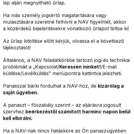
lap alján megnyitható űrlap.
Ha más személy jogsértő magatartására vagy
mulasztására szeretné felhívni a NAV figyelmét, akkor
a közérdekű bejelentésekre vonatkozó űrlapot töltse ki!
Az űrlap kitöltése előtt kérjük, olvassa el a következő
tájékoztatót!
Általános, a NAV feladatkörébe tartozó jogi és technikai
problémáit a „Kapcsolat/
Keressen minket!
/E-mail
küldése/Levélküldés” menüpontra kattintva jelezheti.
Panasszal bárki fordulhat a NAV-hoz, de
kizárólag a
saját ügyében
.
A panaszt – főszabály szerint – az eljárásra jogosult
szervhez
beérkezéstől számított harminc napon belül
kell elbírálni.
Ha a NAV-nak nincs hatásköre az Ön panaszügyében