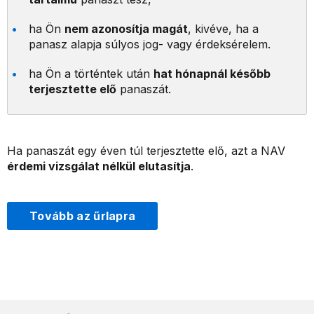
ha Ön
nem azonosítja magát
, kivéve, ha a
panasz alapja súlyos jog- vagy érdeksérelem.
ha Ön a történtek után
hat hónapnál később
terjesztette elő
panaszát.
Ha panaszát egy éven túl terjesztette elő, azt a NAV
érdemi vizsgálat nélkül elutasítja
.
Tovább az űrlapra