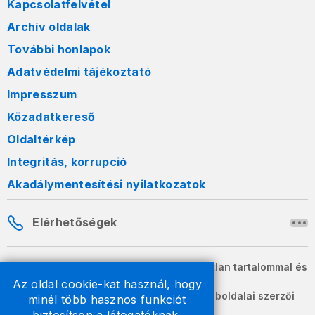
Kapcsolatfelvétel
Archív oldalak
További honlapok
Adatvédelmi tájékoztató
Impresszum
Közadatkereső
Oldaltérkép
Integritás, korrupció
Akadálymentesítési nyilatkozatok
Elérhetőségek
A honlapon szereplő információk változatlan tartalommal és
formában szabadon terjeszthetők.
Az oldal cookie-kat használ, hogy
2026 © A Nemzeti Adó- és Vámhivatal weboldalai szerzői
minél több hasznos funkciót
jogvédelem alatt állnak.