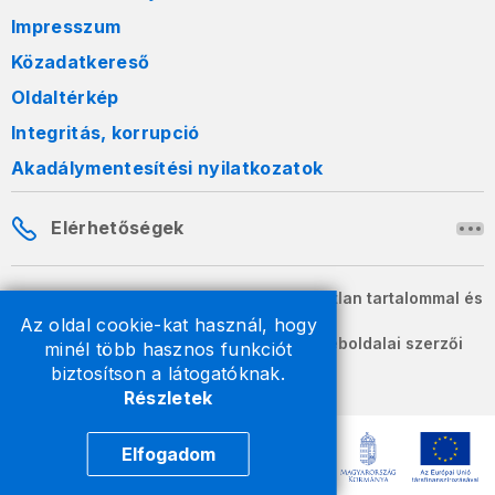
Impresszum
Közadatkereső
Oldaltérkép
Integritás, korrupció
Akadálymentesítési nyilatkozatok
Elérhetőségek
A honlapon szereplő információk változatlan tartalommal és
formában szabadon terjeszthetők.
Az oldal cookie-kat használ, hogy
2026 © A Nemzeti Adó- és Vámhivatal weboldalai szerzői
minél több hasznos funkciót
jogvédelem alatt állnak.
biztosítson a látogatóknak.
Részletek
Elfogadom