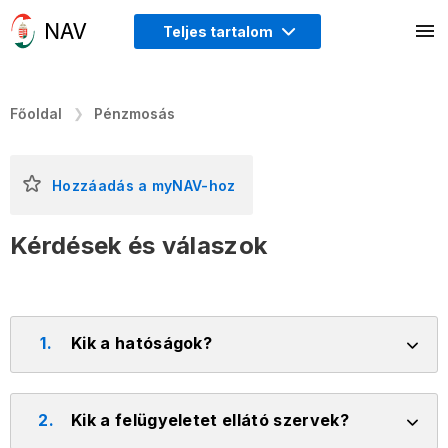
Teljes tartalom
Főoldal
Pénzmosás
Hozzáadás a myNAV-hoz
Kérdések és válaszok
1.
Kik a hatóságok?
2.
Kik a felügyeletet ellátó szervek?