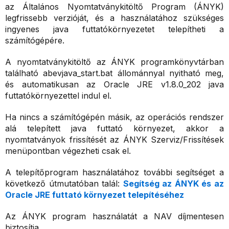
az Általános Nyomtatványkitöltő Program (ÁNYK)
legfrissebb verzióját, és a használatához szükséges
ingyenes java futtatókörnyezetet telepítheti a
számítógépére.
A nyomtatványkitöltő az ÁNYK programkönyvtárban
található abevjava_start.bat állománnyal nyitható meg,
és automatikusan az Oracle JRE v1.8.0_202 java
futtatókörnyezettel indul el.
Ha nincs a számítógépén másik, az operációs rendszer
alá telepített java futtató környezet, akkor a
nyomtatványok frissítését az ÁNYK Szerviz/Frissítések
menüpontban végezheti csak el.
A telepítőprogram használatához további segítséget a
következő útmutatóban talál:
Segítség az ÁNYK és az
Oracle JRE futtató környezet telepítéséhez
Az ÁNYK program használatát a NAV díjmentesen
biztosítja.