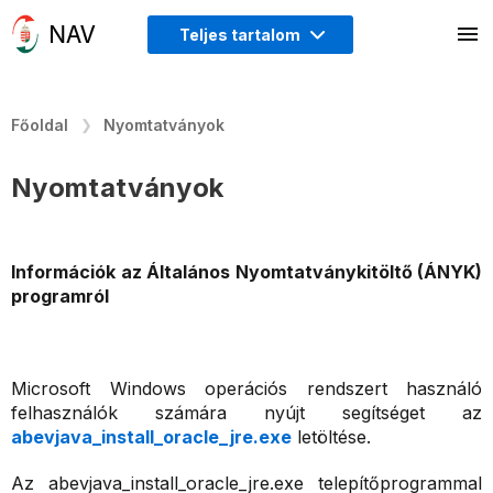
Teljes tartalom
Főoldal
Nyomtatványok
Nyomtatványok
Információk az Általános Nyomtatványkitöltő (ÁNYK)
programról
Microsoft Windows operációs rendszert használó
felhasználók számára nyújt segítséget az
abevjava_install_oracle_jre.exe
letöltése.
Az abevjava_install_oracle_jre.exe telepítőprogrammal