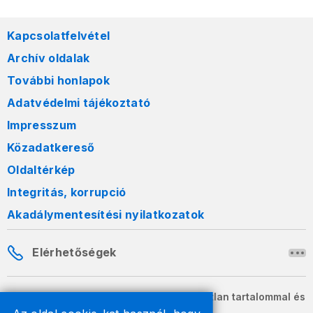
Kapcsolatfelvétel
Archív oldalak
További honlapok
Adatvédelmi tájékoztató
Impresszum
Közadatkereső
Oldaltérkép
Integritás, korrupció
Akadálymentesítési nyilatkozatok
Elérhetőségek
A honlapon szereplő információk változatlan tartalommal és
formában szabadon terjeszthetők.