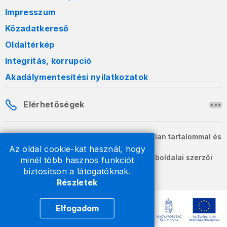
Impresszum
Közadatkereső
Oldaltérkép
Integritás, korrupció
Akadálymentesítési nyilatkozatok
Elérhetőségek
A honlapon szereplő információk változatlan tartalommal és
formában szabadon terjeszthetők.
Az oldal cookie-kat használ, hogy
2026 © A Nemzeti Adó- és Vámhivatal weboldalai szerzői
minél több hasznos funkciót
jogvédelem alatt állnak.
biztosítson a látogatóknak.
Részletek
Elfogadom