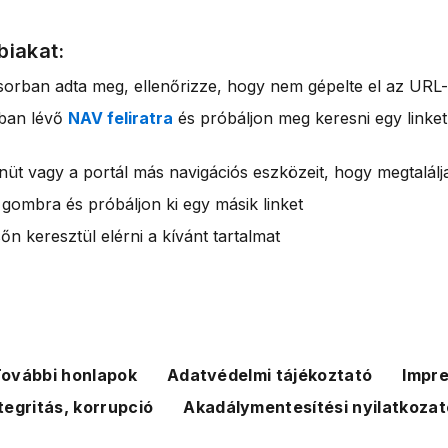
biakat:
sorban adta meg, ellenőrizze, hogy nem gépelte el az URL-
rban lévő
NAV feliratra
és próbáljon meg keresni egy linket
nüt vagy a portál más navigációs eszközeit, hogy megtalálja
 gombra és próbáljon ki egy másik linket
n keresztül elérni a kívánt tartalmat
ovábbi honlapok
Adatvédelmi tájékoztató
Impr
tegritás, korrupció
Akadálymentesítési nyilatkozat