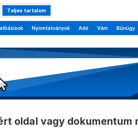
Teljes tartalom
atbázisok
Nyomtatványok
Adó
Vám
Bűnügy
kért oldal vagy dokumentum