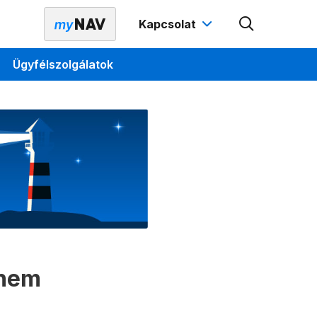
Kapcsolat
Ügyfélszolgálatok
 nem