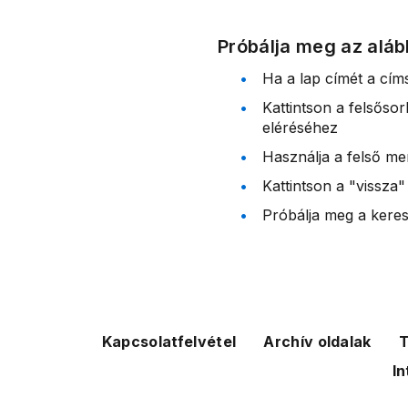
Próbálja meg az aláb
Ha a lap címét a cím
Kattintson a felsőso
eléréséhez
Használja a felső me
Kattintson a "vissza"
Próbálja meg a kereső
Kapcsolatfelvétel
Archív oldalak
T
In