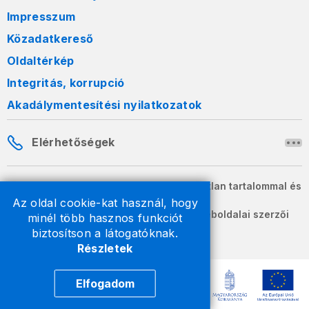
Impresszum
Közadatkereső
Oldaltérkép
Integritás, korrupció
Akadálymentesítési nyilatkozatok
Elérhetőségek
A honlapon szereplő információk változatlan tartalommal és
formában szabadon terjeszthetők.
Az oldal cookie-kat használ, hogy
2026 © A Nemzeti Adó- és Vámhivatal weboldalai szerzői
minél több hasznos funkciót
jogvédelem alatt állnak.
biztosítson a látogatóknak.
Részletek
Elfogadom