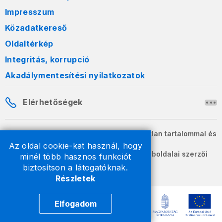
Impresszum
Közadatkereső
Oldaltérkép
Integritás, korrupció
Akadálymentesítési nyilatkozatok
Elérhetőségek
A honlapon szereplő információk változatlan tartalommal és
formában szabadon terjeszthetők.
Az oldal cookie-kat használ, hogy
2026 © A Nemzeti Adó- és Vámhivatal weboldalai szerzői
minél több hasznos funkciót
jogvédelem alatt állnak.
biztosítson a látogatóknak.
Részletek
Elfogadom