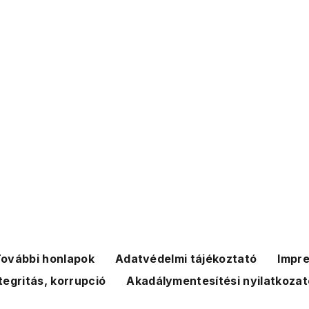
ovábbi honlapok
Adatvédelmi tájékoztató
Impr
tegritás, korrupció
Akadálymentesítési nyilatkozat