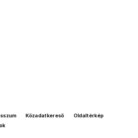
esszum
Közadatkereső
Oldaltérkép
ok