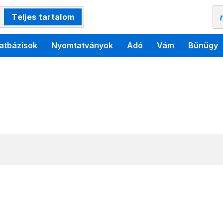
Teljes tartalom
atbázisok
Nyomtatványok
Adó
Vám
Bűnügy