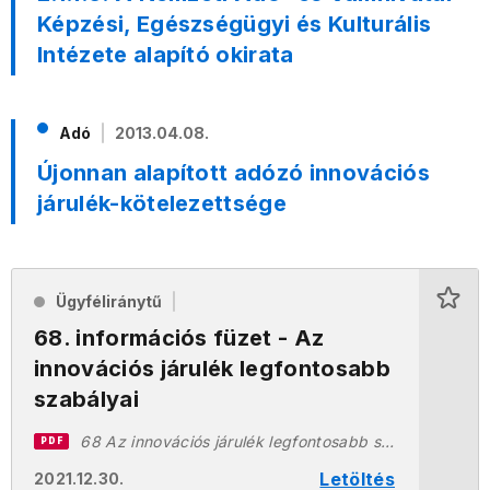
Képzési, Egészségügyi és Kulturális
Intézete alapító okirata
Adó
2013.04.08.
Újonnan alapított adózó innovációs
járulék-kötelezettsége
Ügyféliránytű
68. információs füzet - Az
innovációs járulék legfontosabb
szabályai
68 Az innovációs járulék legfontosabb szabályai 20211230.pdf
PDF
Letöltés
2021.12.30.