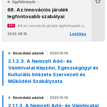
Ügyféliránytű
68. Az innovációs járulék
legfontosabb szabályai
68 Az innovációs járulék legfontosabb szabályai 20230814.pdf
PDF
Letöltés
2023.08.15.
Közérdekű adatok
2020.10.14.
2.1.2.3. A Nemzeti Adó- és
Vámhivatal Képzési, Egészségügyi és
Kulturális Intézete Szervezeti és
Működési Szabályzata
Közérdekű adatok
2020.10.14.
2.1.1.3. A Nemzeti Adó- és Vámhivatal