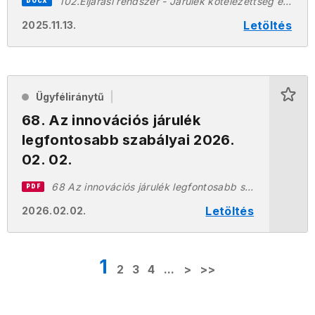
102.Eljárási rendszer - Járulék kötelezettség előírásatörlése (JARKOT).docx
DOCX
Letöltés
2025.11.13.
Ügyféliránytű
68. Az innovációs járulék
legfontosabb szabályai 2026.
02. 02.
68 Az innovációs járulék legfontosabb szabályai 20260202.pdf
PDF
Letöltés
2026.02.02.
1
2
3
4
...
>
>>