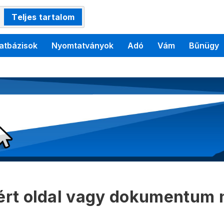
Teljes tartalom
atbázisok
Nyomtatványok
Adó
Vám
Bűnügy
kért oldal vagy dokumentum