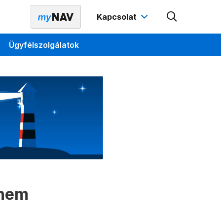
Kapcsolat
Ügyfélszolgálatok
 nem