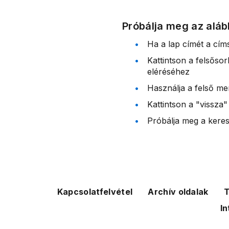
Próbálja meg az aláb
Ha a lap címét a cím
Kattintson a felsőso
eléréséhez
Használja a felső me
Kattintson a "vissza"
Próbálja meg a kereső
Kapcsolatfelvétel
Archív oldalak
T
In