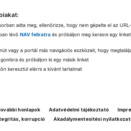
biakat:
sorban adta meg, ellenőrizze, hogy nem gépelte el az URL-
rban lévő
NAV feliratra
és próbáljon meg keresni egy linket
nüt vagy a portál más navigációs eszközeit, hogy megtalálja
 gombra és próbáljon ki egy másik linket
n keresztül elérni a kívánt tartalmat
ovábbi honlapok
Adatvédelmi tájékoztató
Impr
tegritás, korrupció
Akadálymentesítési nyilatkozat